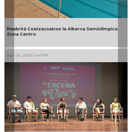
Previous
Nex
Reabrirá Coatzacoalcos la Alberca Semiolímpica
Zona Centro
Ago 04, 2026 / 4:41 PM
A