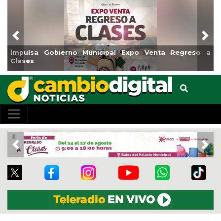
Previous
Nex
Impulsa Gobierno Municipal Expo Venta Regreso a
R
Clases
C
Previous
Nex