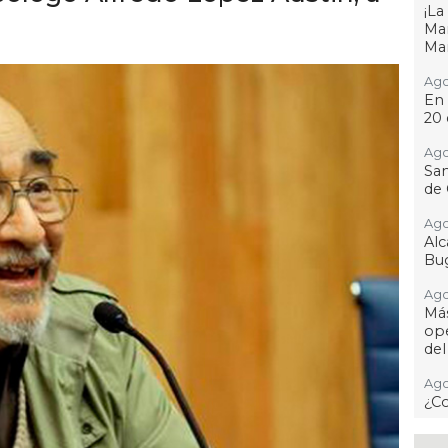
¡L
Man
Ma
Ago
En 
20 
Ago
San
de 
Ago
Al
Bug
Ago
Má
ope
del
Ago
¿C
Ago