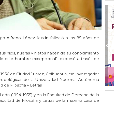
Pe
com
Ago
Mo
for
del
logo
Alfredo López Austin
falleció a los 85 años de
Ago
Ayu
.
a l
Pre
sus hijos, nueras y nietos hacen de su conocimiento
Ago 
 de este
hombre excepcional
”, expresó a través de
Ayu
lab
 1936
en Ciudad Juárez, Chihuahua, era investigador
Ago
Qui
ntropológicas de la Universidad Nacional Autónoma
de Filosofía y Letras.
Ago
Gen
León (1954-1955) y en la Facultad de Derecho de la
Gob
acultad de Filosofía y Letras de la máxima casa de