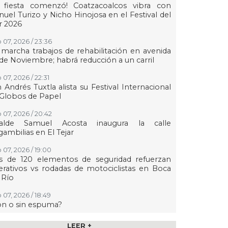
a fiesta comenzó! Coatzacoalcos vibra con
uel Turizo y Nicho Hinojosa en el Festival del
r 2026
 07, 2026 / 23:36
marcha trabajos de rehabilitación en avenida
de Noviembre; habrá reducción a un carril
 07, 2026 / 22:31
 Andrés Tuxtla alista su Festival Internacional
Globos de Papel
 07, 2026 / 20:42
calde Samuel Acosta inaugura la calle
ambilias en El Tejar
 07, 2026 / 19:00
s de 120 elementos de seguridad refuerzan
rativos vs rodadas de motociclistas en Boca
 Río
 07, 2026 / 18:49
on o sin espuma?
 07, 2026 / 18:20
LEER +