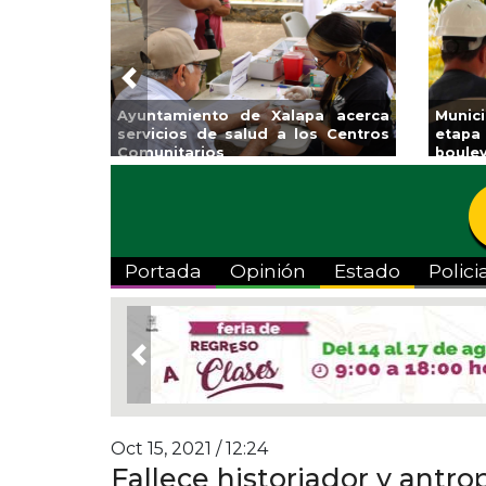
Previous
acerca
Municipio arrancará primera
Impulsa 
Centros
etapa de rehabilitación en el
Venta Re
boulevard 5 de febrero
Portada
Opinión
Estado
Polici
Previous
Oct 15, 2021 / 12:24
Fallece historiador y antro