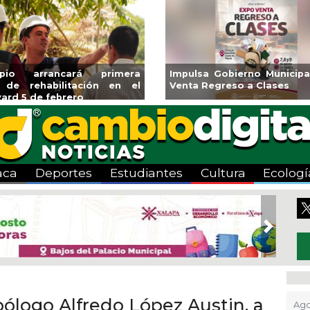
Gobierno Municipal Expo
Reabrirá Coatzacoalco
greso a Clases
Alberca Semiolímpica 
Centro
aca
Deportes
Estudiantes
Cultura
Ecologí
Next
pólogo Alfredo López Austin, a
Ago