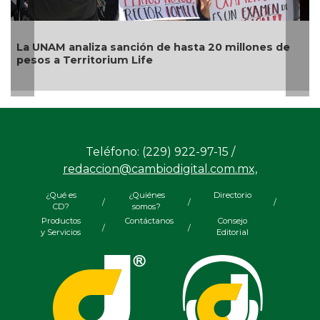
León, Oaxaca, Tijuana y Ciudad de México, sedes
del examen de control de la UNAM, del 12 al 19 de
agosto
Teléfono: (229) 922-97-15 /
redaccion@cambiodigital.com.mx,
¿Qué es
¿Quiénes
Directorio
/
/
/
CD?
somos?
Productos
Contáctanos
Consejo
/
/
y Servicios
Editorial