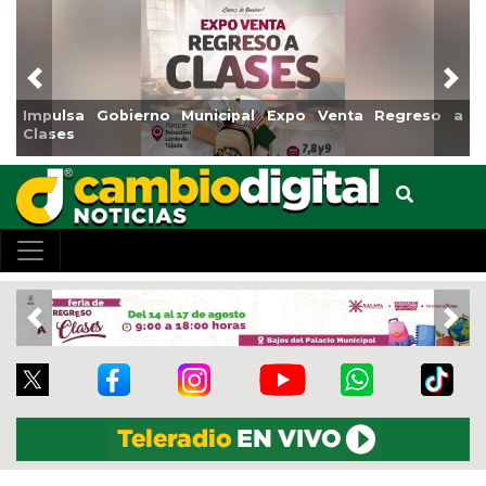
Previous
Nex
Reabrirá Coatzacoalcos la Alberca Semiolímpica Zona
Centro
Previous
Nex