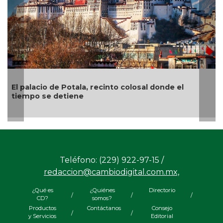
lacio de Potala, recinto colosal donde el
“El arte 
o se detiene
el pintor
Teléfono: (229) 922-97-15 /
redaccion@cambiodigital.com.mx,
¿Qué es
¿Quiénes
Directorio
/
/
/
CD?
somos?
Productos
Contáctanos
Consejo
/
/
y Servicios
Editorial