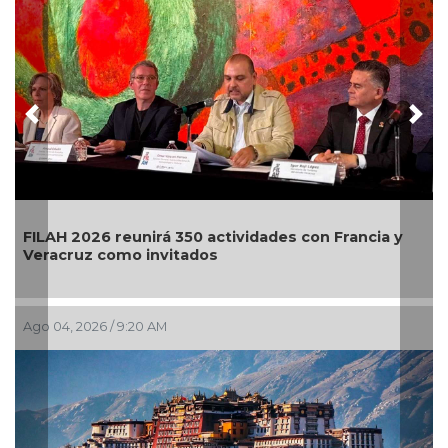
Previous
Nex
 2026 reunirá 350 actividades con Francia y
El primer
ruz como invitados
llega a B
, 2026 / 9:20 AM
Jul 29, 2026