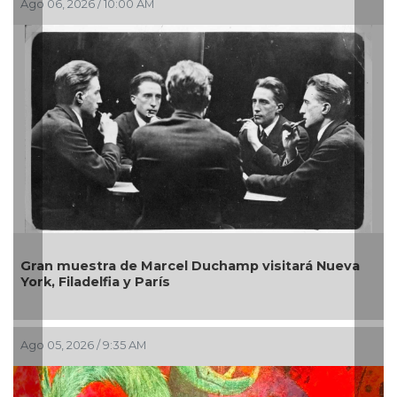
, 2026 / 10:00 AM
Ago 03, 202
muestra de Marcel Duchamp visitará Nueva
La galerí
Filadelfia y París
entre ar
, 2026 / 9:35 AM
Jul 30, 2026