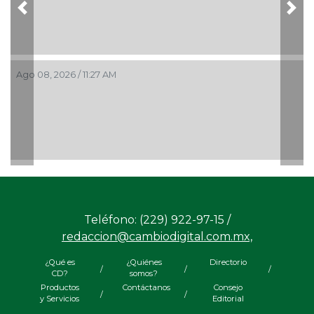
Previous
Nex
Ago 08, 2026 / 11:27 AM
Teléfono: (229) 922-97-15 /
redaccion@cambiodigital.com.mx,
¿Qué es
¿Quiénes
Directorio
/
/
/
CD?
somos?
Productos
Contáctanos
Consejo
/
/
y Servicios
Editorial