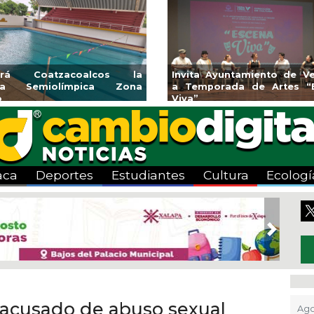
endedores de Xalapa
Coatzacoalcos impul
onen en Mercadito
halterofilia con la Copa 
enario
2026
aca
Deportes
Estudiantes
Cultura
Ecologí
Next
 acusado de abuso sexual
Ago 