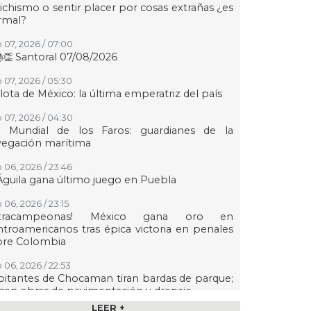
ichismo o sentir placer por cosas extrañas ¿es
rmal?
 07, 2026 / 07:00
👏 Santoral 07/08/2026
 07, 2026 / 05:30
lota de México: la última emperatriz del país
 07, 2026 / 04:30
a Mundial de los Faros: guardianes de la
vegación marítima
 06, 2026 / 23:46
Águila gana último juego en Puebla
 06, 2026 / 23:15
etracampeonas! México gana oro en
troamericanos tras épica victoria en penales
bre Colombia
 06, 2026 / 22:53
itantes de Chocaman tiran bardas de parque;
gen obras de pavimentación y drenaje
LEER +