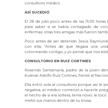
consultorio médico.
ASÍ SUCEDIÓ
El 28 de julio poco antes de las 15:00 hora
para saber si se había contagiado de cor
enfermas; otras tres amigas más fueron tambié
Poco antes de ser detenido Jesús Raymundo 
con ella, “Antes de que llegara una un
cotorreando contigo, y yo pensé que nos est
CONSULTORIO EN RUIZ CORTINES
Rosendo Santamaría, padre de la joven denu
bulevar Adolfo Ruíz Cortines, frente al fracc
Ella entró sola al consultorio porque así le pi
negativa, el médico comenzó a hacerle pre
el hecho de si era soltera, tenía novio; le toc
metió sus manos dentro de su blusa.