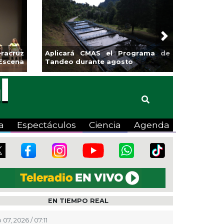
Next
sa la
Continúa Coatza Vive el Verano
Coyote
2026 con cine, actividades
lúdicas y expo
a
Espectáculos
Ciencia
Agenda
EN TIEMPO REAL
07, 2026 / 07:11