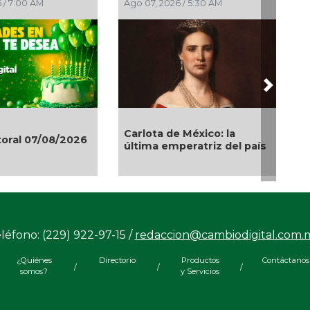
 / 11:46 PM
Ago 06, 2026 / 11:15 PM
Next
¡Tetracampeonas! México
gana oro en
gana último juego
Centroamericanos tras
épica victoria en penales
sobre Colombia
léfono: (229) 922-97-15 /
redaccion@cambiodigital.com.
¿Quiénes
Directorio
Productos
Contáctanos
/
/
/
somos?
y Servicios