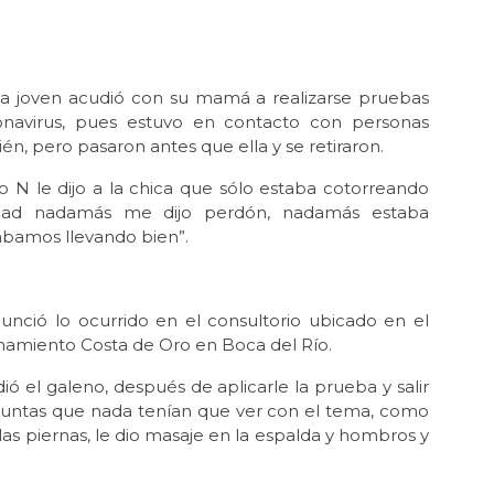
s la joven acudió con su mamá a realizarse pruebas
onavirus, pues estuvo en contacto con personas
n, pero pasaron antes que ella y se retiraron.
N le dijo a la chica que sólo estaba cotorreando
idad nadamás me dijo perdón, nadamás estaba
ábamos llevando bien”.
nció lo ocurrido en el consultorio ubicado en el
ionamiento Costa de Oro en Boca del Río.
dió el galeno, después de aplicarle la prueba y salir
guntas que nada tenían que ver con el tema, como
ó las piernas, le dio masaje en la espalda y hombros y