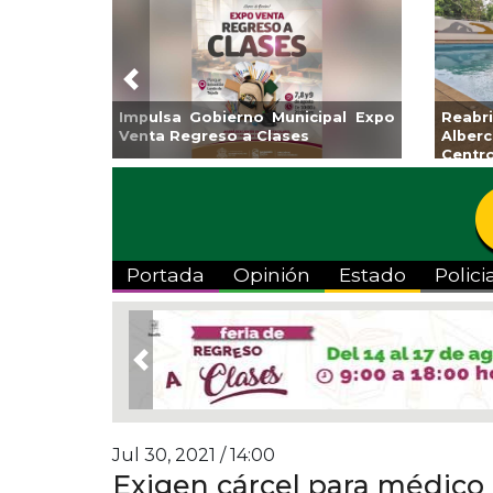
Previous
Guarniciones y banquetas para la
Empr
colonia El Mango en Pánuco
exp
Bicent
Portada
Opinión
Estado
Polici
Previous
Jul 30, 2021 / 14:00
Exigen cárcel para médico