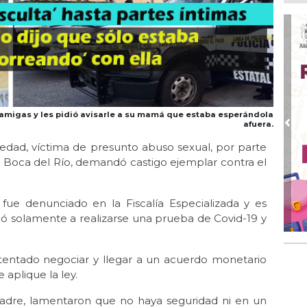
Ago
De
Me
res
Ago
Co
tel
Ago
migas y les pidió avisarle a su mamá que estaba esperándola
afuera.
Inv
Pre
Tem
 edad, víctima de presunto abuso sexual, por parte
Boca del Río, demandó castigo ejemplar contra el
Ago
Go
crí
inf
ue denunciado en la Fiscalía Especializada y es
ió solamente a realizarse una prueba de Covid-19 y
Ago
Des
pre
intentado negociar y llegar a un acuerdo monetario
 aplique la ley.
madre, lamentaron que no haya seguridad ni en un