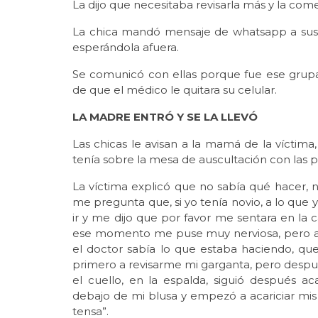
La dijo que necesitaba revisarla más y la com
La chica mandó mensaje de whatsapp a sus 
esperándola afuera.
Se comunicó con ellas porque fue ese grupal
de que el médico le quitara su celular.
LA MADRE ENTRÓ Y SE LA LLEVÓ
Las chicas le avisan a la mamá de la víctima,
tenía sobre la mesa de auscultación con las pi
La víctima explicó que no sabía qué hacer, nu
me pregunta que, si yo tenía novio, a lo que
ir y me dijo que por favor me sentara en la 
ese momento me puse muy nerviosa, pero a
el doctor sabía lo que estaba haciendo, qu
primero a revisarme mi garganta, pero des
el cuello, en la espalda, siguió después 
debajo de mi blusa y empezó a acariciar mis
tensa”.