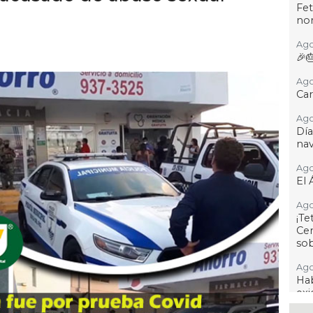
Fet
no
Ago
🎉
Ago
Car
Ago
Dí
na
Ago
El 
Ago
¡T
Cen
so
Ago
Hab
exi