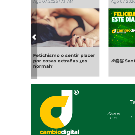
Ago 07, 2026 / 4:30 AM
Ago 06, 2026
Previous
Día Mundial de los Faros:
guardianes de la
El Águila 
navegación marítima
en Puebla
Te
¿Qué es
/
CD?