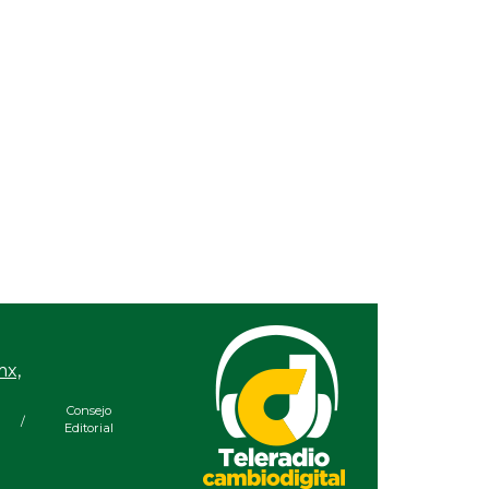
mx,
Consejo
/
Editorial