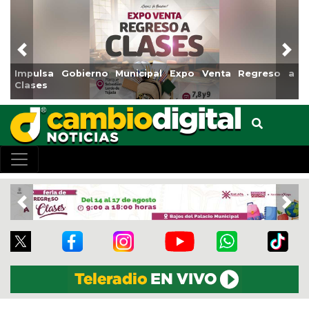
Previous
Nex
 Expo Venta Regreso a
Reabrirá Coatzacoalcos la Alberc
Centro
Previous
Nex