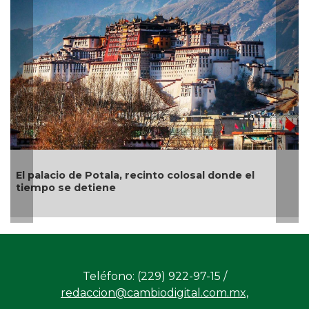
colosal donde el
“El arte es como una tablita de 
el pintor veracruzano Nahúm B. 
Teléfono: (229) 922-97-15 /
redaccion@cambiodigital.com.mx,