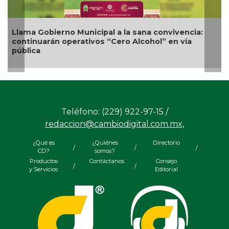
nvivencia:
Nueva oferta educativa impulsará la
 en vía
competitividad turística de Veracruz
Teléfono: (229) 922-97-15 /
redaccion@cambiodigital.com.mx,
¿Qué es
¿Quiénes
Directorio
/
/
/
CD?
somos?
Productos
Contáctanos
Consejo
/
/
y Servicios
Editorial