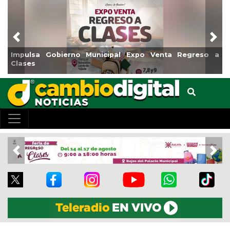
Previous
Nex
nta Regreso a
Reabrirá Coatzacoalcos la Alberca Semiolí
Centro
Previous
Nex