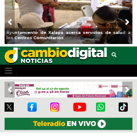
Previous
Nex
Municipio arrancará primera etapa de rehabilitación en
el boulevard 5 de febrero
Previous
Nex