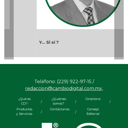
Y... Si sí ?
Teléfono: (229) 922-97-15 /
redaccion@cambiodigital.com.mx,
¿Qué es
¿Quiénes
Directorio
/
/
/
CD?
somos?
Productos
Contáctanos
Consejo
/
/
y Servicios
Editorial