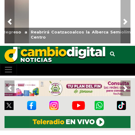
Previous
Nex
Reabrirá Coatzacoalcos la Alberca Semiolímpica Zona
Centro
Previous
Nex