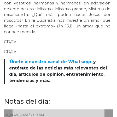
con vosotros, hermanos y hermanas, en adoración
delante de este Misterio: Misterio grande, Misterio de
misericordia. ¿Qué más podría hacer Jesús por
nosotros? En la Eucaristía nos muestra un amor que
llega «hasta el extremo» (Jn 13,1), un amor que no
conoce medida.
CD/JV
CD/JV
Únete a nuestro canal de Whatsapp
y
entérate de las noticias más relevantes del
día, artículos de opinión, entretenimiento,
tendencias y más.
Notas del día:
09, 2026 / 7:00 AM
Ago 08, 2