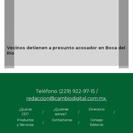
inos detienen a presunto acosador en Boca del
¿Con o 
Teléfono: (229) 922-97-15 /
redaccion@cambiodigital.com.mx,
¿Qué es
¿Quiénes
Directorio
/
/
/