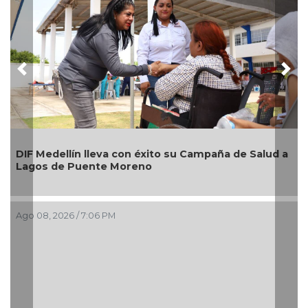
Previous
Nex
 Medellín lleva con éxito su Campaña de Salud a
os de Puente Moreno
Alcalde
nuevos 
imagen 
08, 2026 / 7:06 PM
Boca de
Ago 08, 2