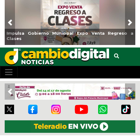
Previous
Nex
mpulsa Gobierno Municipal Expo Venta Regreso a
Reabr
lases
Cent
Previous
Nex