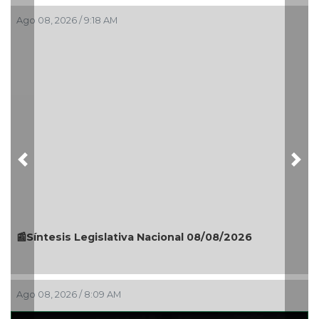
go 08, 2026 / 9:18 AM
Ago 0
Previous
Nex
Síntesis Legislativa Nacional 08/08/2026
🎉🎂
go 08, 2026 / 8:09 AM
Ago 0