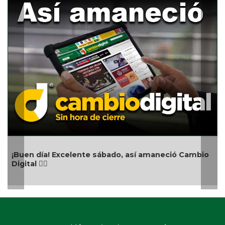
Anive
Buen día! Excelente sábado, así amaneció Cambio
igital 👍🏻