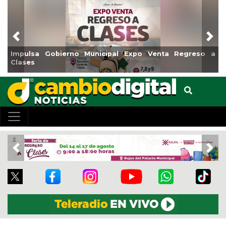
Previous
Nex
o Venta Regreso a
Reabrirá Coatzacoalcos la Alberca Sem
Centro
Previous
Nex