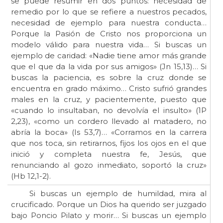
se puede resumir en dos puntos: necesidad de
remedio por lo que se refiere a nuestros pecados,
necesidad de ejemplo para nuestra conducta…
Porque la Pasión de Cristo nos proporciona un
modelo válido para nuestra vida… Si buscas un
ejemplo de caridad: «Nadie tiene amor más grande
que el que da la vida por sus amigos» (Jn 15,13)… Si
buscas la paciencia, es sobre la cruz donde se
encuentra en grado máximo… Cristo sufrió grandes
males en la cruz, y pacientemente, puesto que
«cuando lo insultaban, no devolvía el insulto» (1P
2,23), «como un cordero llevado al matadero, no
abría la boca» (Is 53,7)… «Corramos en la carrera
que nos toca, sin retirarnos, fijos los ojos en el que
inició y completa nuestra fe, Jesús, que
renunciando al gozo inmediato, soportó la cruz»
(Hb 12,1-2).
Si buscas un ejemplo de humildad, mira al
crucificado. Porque un Dios ha querido ser juzgado
bajo Poncio Pilato y morir… Si buscas un ejemplo