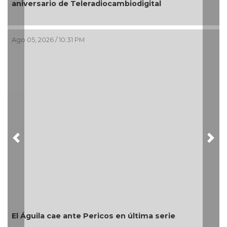
ital
Ago 05, 2026 / 8:05 PM
Previous
Nex
Encabeza monseñor José Trinidad Zap
festejos de la Patrona de los papant
ma serie