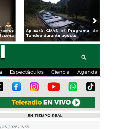
Next
 banquetas para la
Emprendedores de Xalapa
ngo en Pánuco
exponen en Mercadito
Bicentenario
a
Espectáculos
Ciencia
Agenda
EN TIEMPO REAL
 06, 2026 / 16:56