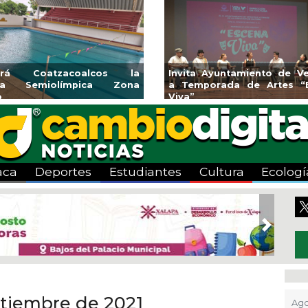
acruz
Aplicará CMAS el Programa de
Guarniciones y
cena
Tandeo durante agosto
colonia El Ma
aca
Deportes
Estudiantes
Cultura
Ecologí
Next
ptiembre de 2021
Ago