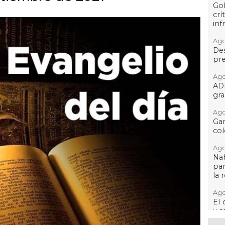
Go
crí
inf
Ago
Des
pre
Ago
AD
gra
Ago
Gar
col
Ago
Nah
par
la 
Ago
El 
y s