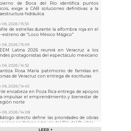
bierno de Boca del Río identifica puntos
ticos, exige a CAB soluciones definitivas a la
raestructura hidráulica
 06, 2026 / 15:53
file de estrellas durante la alfombra roja en el
-estreno de “Loco México Mágico”
 06, 2026 / 15:09
EEM Latina 2026 reunirá en Veracruz a los
ndes protagonistas del espectáculo mexicano
 06, 2026 / 14:52
antiza Rosa María patrimonio de familias en
onias de Veracruz con entrega de escrituras
 06, 2026 / 14:45
le encabeza en Poza Rica entrega de apoyos
a impulsar el emprendimiento y bienestar de
región norte
 06, 2026 / 14:08
diálogo directo define las prioridades de obras
ervicios en Xalapa a través del Día del Pueblo
LEER +