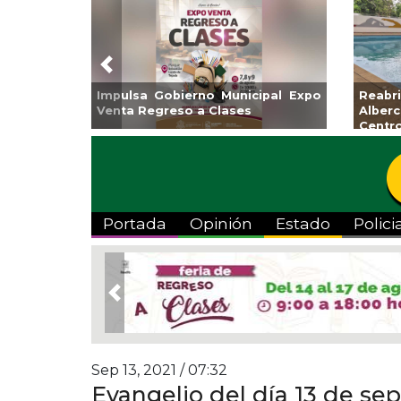
Previous
rá Coatzacoalcos la
Invita Ayuntamiento de Ver
a Semiolímpica Zona
a Temporada de Artes “Es
Viva”
Portada
Opinión
Estado
Polici
Previous
Sep 13, 2021 / 07:32
Evangelio del día 13 de se