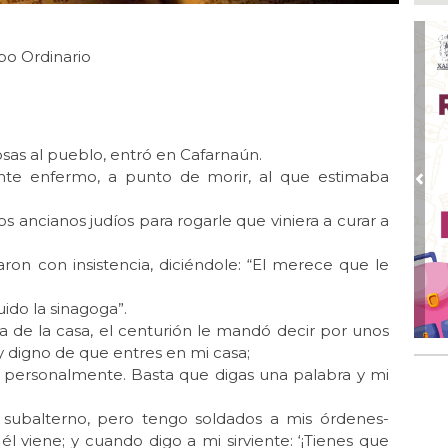
Ago
Des
de 
po Ordinario
Ago
Di
emp
Ago
sas al pueblo, entró en Cafarnaún.
Tod
iente enfermo, a punto de morir, al que estimaba
Fes
Pre
 ancianos judíos para rogarle que viniera a curar a
Ago
Ar
en 
ron con insistencia, diciéndole: “El merece que le
Ago
ido la sinagoga”.
Nue
a de la casa, el centurión le mandó decir por unos
Ago
y digno de que entres en mi casa;
Tr
e personalmente. Basta que digas una palabra y mi
pe
Pal
 subalterno, pero tengo soldados a mis órdenes-
, él viene; y cuando digo a mi sirviente: ‘¡Tienes que