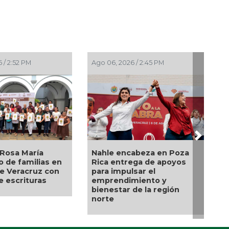
 PM
Ago 06, 2026 / 2:08 PM
Ago 06, 2026
Next
 en Poza
El diálogo directo define
Descarta 
e apoyos
las prioridades de obras y
políticos 
l
servicios en Xalapa a
alcaldes d
o y
través del Día del Pueblo
 región