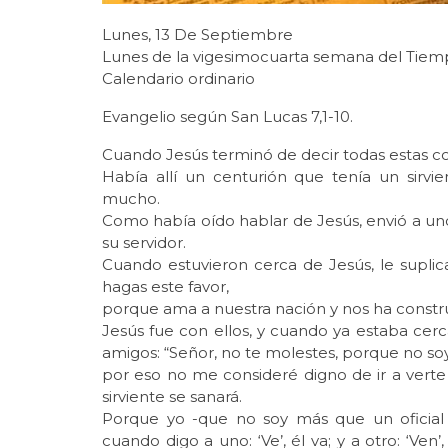
Lunes, 13 De Septiembre
Lunes de la vigesimocuarta semana del Tiem
Calendario ordinario
Evangelio según San Lucas 7,1-10.
Cuando Jesús terminó de decir todas estas co
Había allí un centurión que tenía un sirv
mucho.
Como había oído hablar de Jesús, envió a unos
su servidor.
Cuando estuvieron cerca de Jesús, le suplica
hagas este favor,
porque ama a nuestra nación y nos ha constru
Jesús fue con ellos, y cuando ya estaba cerc
amigos: “Señor, no te molestes, porque no so
por eso no me consideré digno de ir a vert
sirviente se sanará.
Porque yo -que no soy más que un oficial
cuando digo a uno: ‘Ve’, él va; y a otro: ‘Ven’