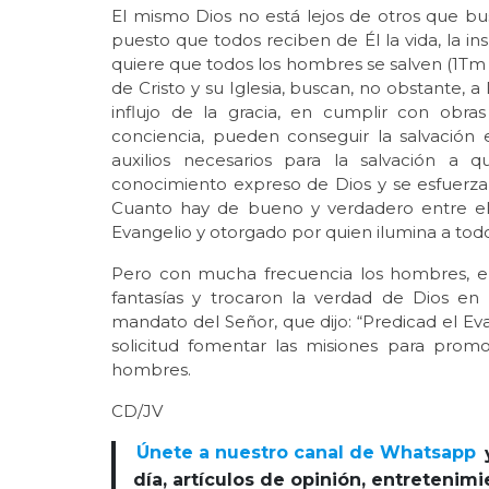
El mismo Dios no está lejos de otros que b
puesto que todos reciben de Él la vida, la insp
quiere que todos los hombres se salven (1Tm 2
de Cristo y su Iglesia, buscan, no obstante, a
influjo de la gracia, en cumplir con obra
conciencia, pueden conseguir la salvación 
auxilios necesarios para la salvación a 
conocimiento expreso de Dios y se esfuerzan 
Cuanto hay de bueno y verdadero entre ell
Evangelio y otorgado por quien ilumina a todo
Pero con mucha frecuencia los hombres, en
fantasías y trocaron la verdad de Dios en 
mandato del Señor, que dijo: “Predicad el Eva
solicitud fomentar las misiones para promo
hombres.
CD/JV
Únete a nuestro canal de Whatsapp
día, artículos de opinión, entretenim