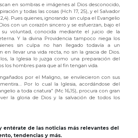
uscan en sombras e imágenes al Dios desconocido,
iración y todas las cosas (Hch 17, 25), y el Salvador
,4). Pues quienes, ignorando sin culpa el Evangelio
 Dios con un corazón sincero y se esfuerzan, bajo el
s su voluntad, conocida mediante el juicio de la
eterna. Y la divina Providencia tampoco niega los
quienes sin culpa no han llegado todavía a un
en llevar una vida recta, no sin la gracia de Dios.
os, la Iglesia lo juzga como una preparación del
s los hombres para que al fin tengan vida.
gañados por el Maligno, se envilecieron con sus
mentira… Por lo cual la Iglesia, acordándose del
ngelio a toda criatura” (Mc 16,15), procura con gran
ver la gloria de Dios y la salvación de todos los
y entérate de las noticias más relevantes del
iento, tendencias y más.