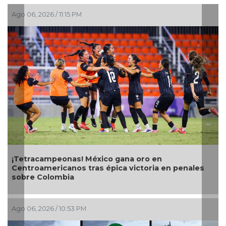
Ago 06, 2026 / 11:15 PM
A
¡Tetracampeonas! México gana oro en
Centroamericanos tras épica victoria en penales
sobre Colombia
Ago 06, 2026 / 10:53 PM
A