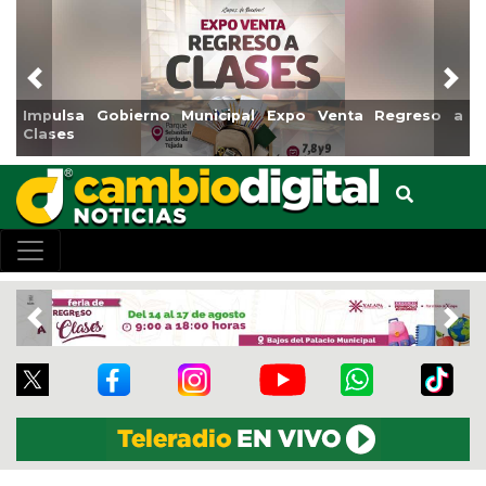
Previous
Nex
Impulsa Gobierno Municipal Expo Venta Regreso a
R
Clases
C
Previous
Nex