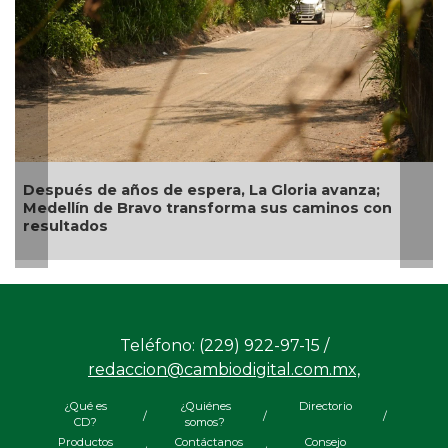
Después de años de espera, La Gloria avanza;
Medellín de Bravo transforma sus caminos con
resultados
Teléfono: (229) 922-97-15 /
redaccion@cambiodigital.com.mx,
¿Qué es
¿Quiénes
Directorio
/
/
/
CD?
somos?
Productos
Contáctanos
Consejo