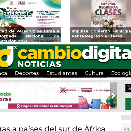
Reabrirá Coatzacoalcos la
Invita Ayuntamiento 
Alberca Semiolímpica Zona
a Temporada de Art
Centro
Viva”
aca
Deportes
Estudiantes
Cultura
Ecologí
Next
as a países del sur de África
Ago