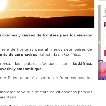
Boc
Ago
Lo
ame
Ago
La
cciones y cierres de frontera para los viajeros
Nac
Ago
Pre
¿C
cierre de fronteras para al menos siete países de
ante de coronavirus
detectada en Sudáfrica.
Ago
Con
ensa, los países afectados con
Sudáfrica,
swatini y Mozambique.
Ago
Re
en 
nte Biden anunció el cierre de fronteras para los
Ago
Cer
ingresar, salvo que se trate de ciudadanos para los
arentena.