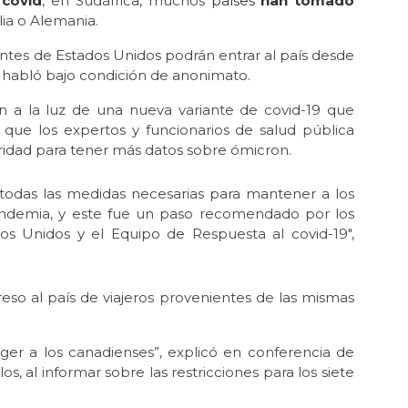
 covid
, en Sudáfrica, muchos
países
han tomado
lia o Alemania.
ntes de Estados Unidos podrán entrar al país desde
n habló bajo condición de anonimato.
n a la luz de una nueva variante de covid-19 que
ijo que los expertos y funcionarios de salud pública
ridad para tener más datos sobre ómicron.
todas las medidas necesarias para mantener a los
andemia, y este fue un paso recomendado por los
s Unidos y el Equipo de Respuesta al covid-19″,
eso al país de viajeros provenientes de las mismas
r a los canadienses”, explicó en conferencia de
s, al informar sobre las restricciones para los siete