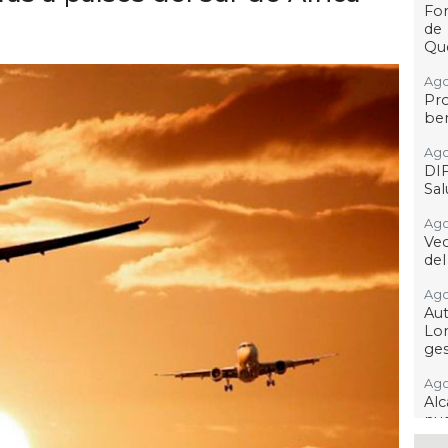
For
de
Qu
Ago
Pr
ben
Ago
DI
Sa
Ago
Ve
del
Ago
Au
Lo
ges
Ago
Alc
nu
ima