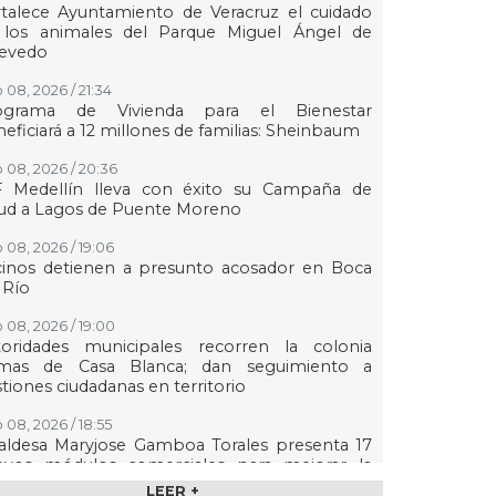
talece Ayuntamiento de Veracruz el cuidado
 los animales del Parque Miguel Ángel de
evedo
 08, 2026 / 21:34
ograma de Vivienda para el Bienestar
eficiará a 12 millones de familias: Sheinbaum
 08, 2026 / 20:36
F Medellín lleva con éxito su Campaña de
lud a Lagos de Puente Moreno
 08, 2026 / 19:06
cinos detienen a presunto acosador en Boca
 Río
 08, 2026 / 19:00
toridades municipales recorren la colonia
mas de Casa Blanca; dan seguimiento a
tiones ciudadanas en territorio
 08, 2026 / 18:55
aldesa Maryjose Gamboa Torales presenta 17
evos módulos comerciales para mejorar la
gen de las playas e impulsar la economía de
LEER +