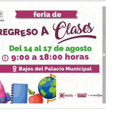
a del Río
 08, 2026 / 16:53
calizan una cartulina con mensajes
nazantes en Papantla!!!
 08, 2026 / 16:45
 ciudad de Veracruz se suma a la Jornada
ional de Reforestación 2026
 08, 2026 / 16:34
vious
Next
on o sin espuma?
 08, 2026 / 16:33
trol y confianza:la prueba de la seguridad
 08, 2026 / 15:34
sguarda Ayuntamiento de Veracruz a canino
situación de riesgo en zona norte de la ciudad
 08, 2026 / 15:10
veza: cinco siglos de historia en nuestro país