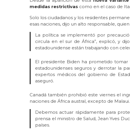
Desde la aparición de esta
nueva
variante
medidas restrictivas
como en el caso de Ita
Solo los ciudadanos y los residentes permane
esas naciones, dijo un alto responsable, quie
La política se implementó por precaució
circula en el sur de África”, explicó, y d
estadounidense están trabajando con cele
El presidente Biden ha prometido tomar 
estadounidenses seguros y derrotar la p
expertos médicos del gobierno de Estado
aseguró.
Canadá también prohibió este viernes el ingr
naciones de África austral, excepto de Malaui.
Debemos actuar rápidamente para protege
prensa el ministro de Salud, Jean Yves Duclo
países.