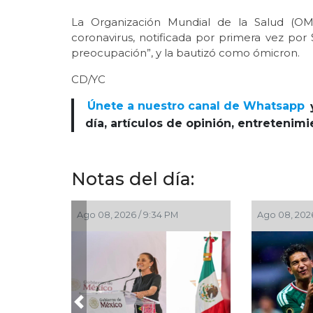
La Organización Mundial de la Salud (OMS
coronavirus, notificada por primera vez por
preocupación”, y la bautizó como ómicron.
CD/YC
Únete a nuestro canal de Whatsapp
día, artículos de opinión, entretenim
Notas del día:
4 PM
Ago 08, 2026 / 10:31 AM
Ago 06, 2