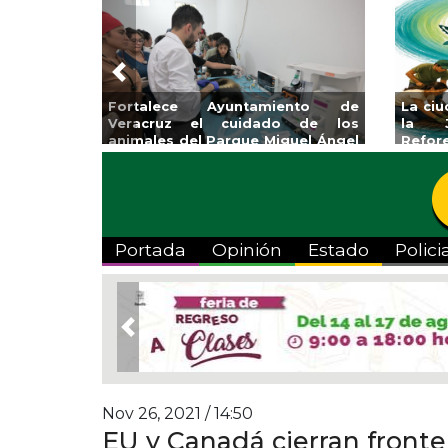
Previous
eracruz se suma a
Impulsa Gobierno Municipal Expo
 Nacional de
Venta Regreso a Clases
2026
Portada
Opinión
Estado
Polici
Previous
Nov 26, 2021 / 14:50
EU y Canadá cierran fronter