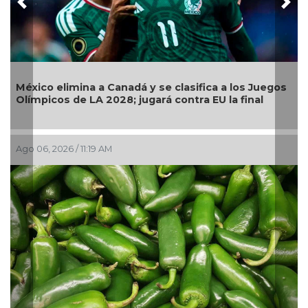
Previous
Nex
Llama G
co elimina a Canadá y se clasifica a los Juegos
continu
picos de LA 2028; jugará contra EU la final
pública
6, 2026 / 11:19 AM
Ago 05, 2