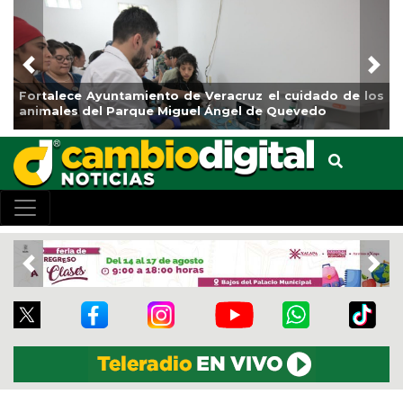
Previous
Nex
alece Ayuntamiento de Veracruz el cuidado de los
La ciud
ales del Parque Miguel Ángel de Quevedo
de Refo
Previous
Nex