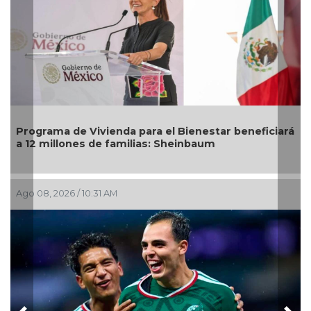
grama de Vivienda para el Bienestar beneficiará
DIF Poz
2 millones de familias: Sheinbaum
mayores
08, 2026 / 10:31 AM
Ago 05, 2