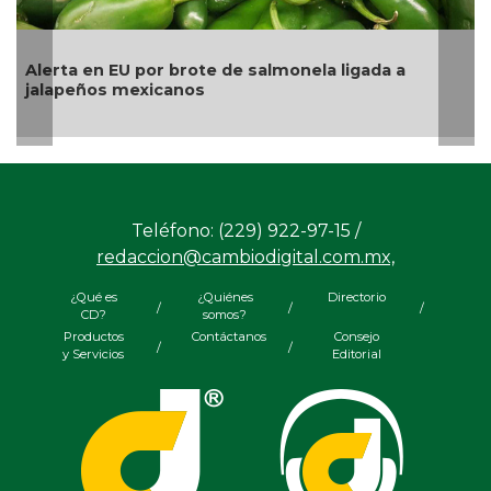
rta en EU por brote de salmonela ligada a
La UNAM
apeños mexicanos
pesos a
Teléfono: (229) 922-97-15 /
redaccion@cambiodigital.com.mx,
¿Qué es
¿Quiénes
Directorio
/
/
/
CD?
somos?
Productos
Contáctanos
Consejo
/
/
y Servicios
Editorial