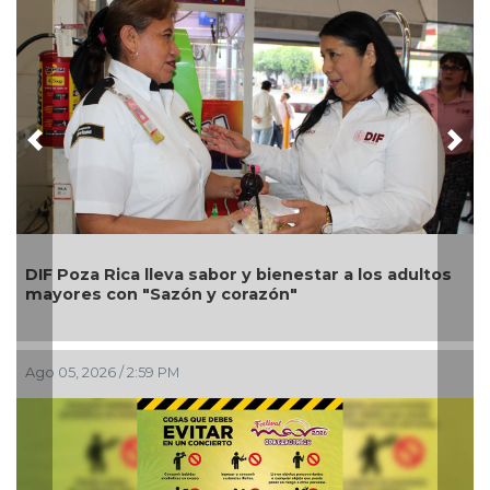
Previous
Nex
Una
DIF Poza Rica lleva sabor y bienestar a los adultos
Alo
mayores con "Sazón y corazón"
pet
Ago 05, 2026 / 2:59 PM
Ago 