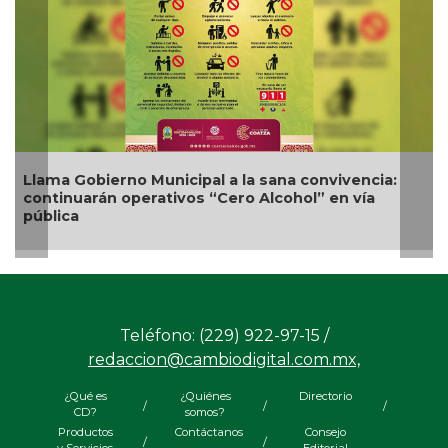
Llama Gobierno Municipal a la sana convivencia:
Nue
continuarán operativos “Cero Alcohol” en vía
com
pública
Teléfono: (229) 922-97-15 /
redaccion@cambiodigital.com.mx,
¿Qué es
¿Quiénes
Directorio
/
/
/
CD?
somos?
Productos
Contáctanos
Consejo
/
/
y Servicios
Editorial