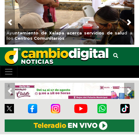
Previous
Nex
Ayuntamiento de Xalapa acerca servicios de salud a
Muni
los Centros Comunitarios
el b
Previous
Nex