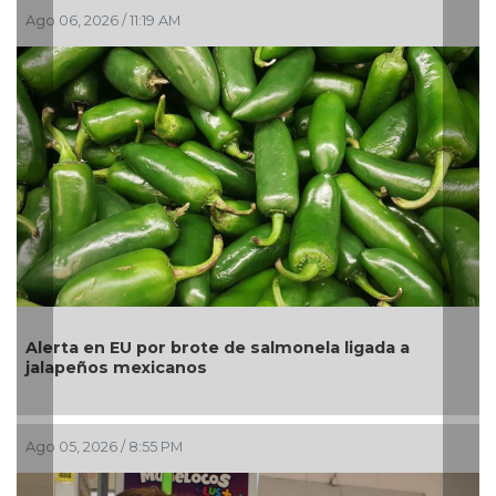
Ago 06, 2026 / 11:19 AM
Ago 
Alerta en EU por brote de salmonela ligada a
La 
jalapeños mexicanos
pes
Ago 05, 2026 / 8:55 PM
Ago 