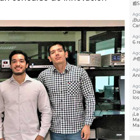
📰S
Ago
¡B
Cam
Ago
6 r
Ago
🎉
Ago
Ani
Ago
Día
los
Ago
¡L
Man
Ma
Ago