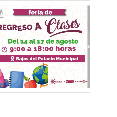
marcha trabajos de rehabilitación en avenida
de Noviembre; habrá reducción a un carril
 07, 2026 / 22:31
 Andrés Tuxtla alista su Festival Internacional
Globos de Papel
 07, 2026 / 20:42
calde Samuel Acosta inaugura la calle
ambilias en El Tejar
vious
Next
 07, 2026 / 19:00
s de 120 elementos de seguridad refuerzan
rativos vs rodadas de motociclistas en Boca
 Río
 07, 2026 / 18:49
on o sin espuma?