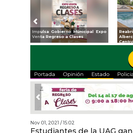
Previous
atzacoalcos la
Invita Ayuntamiento de Veracruz
iolímpica Zona
a Temporada de Artes “Escena
Viva”
Portada
Opinión
Estado
Polici
Previous
Nov 01, 2021 / 15:02
Estudiantes de la UAG gan