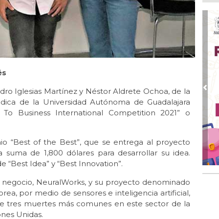
En 
20 
Ago
San
de 
Ago
és
Al
Bug
ndro Iglesias Martínez y Néstor Aldrete Ochoa, de la
Pre
Ago
édica de la Universidad Autónoma de Guadalajara
Má
 To Business International Competition 2021” o
ope
del
o “Best of the Best”, que se entrega al proyecto
Ago
¿C
 suma de 1,800 dólares para desarrollar su idea.
 “Best Idea” y “Best Innovation”.
 de negocio, NeuralWorks, y su proyecto denominado
ea, por medio de sensores e inteligencia artificial,
a de tres muertes más comunes en este sector de la
ones Unidas.