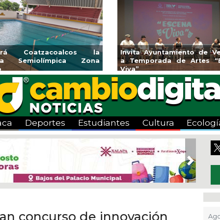
Aplicará CMAS el Programa de
Guarniciones y banqu
Tandeo durante agosto
colonia El Mango en 
aca
Deportes
Estudiantes
Cultura
Ecologí
Next
an concurso de innovación
Ago