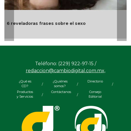
Día Internacional de
animales de compa
rases sobre el sexo
Teléfono: (229) 922-97-15 /
redaccion@cambiodigital.com.mx,
¿Qué es
¿Quiénes
Directorio
/
/
/
CD?
somos?
Productos
Contáctanos
Consejo
/
/
y Servicios
Editorial