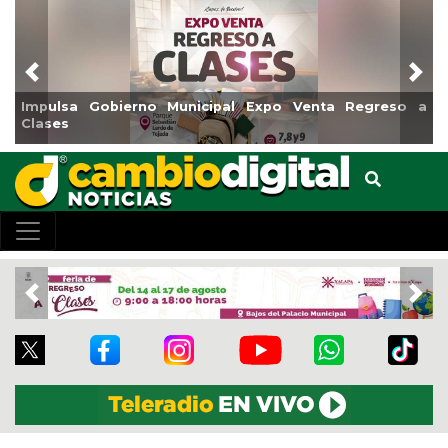
Previous
Nex
no Municipal Expo Venta Regreso a
Reabrirá Coatzacoal
Centro
Previous
Nex