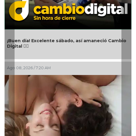
Aniversario del nata
lente sábado, así amaneció Cambio
Ago 08, 2026 / 4:30 AM
 AM