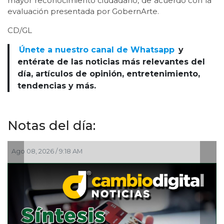
mayor reconocimiento ciudadano, de acuerdo con la
evaluación presentada por GobernArte.
CD/GL
Únete a nuestro canal de Whatsapp
y
entérate de las noticias más relevantes del
día, artículos de opinión, entretenimiento,
tendencias y más.
Notas del día:
 AM
Ago 08, 2026 / 7:00 AM