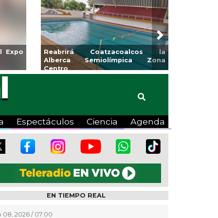
Next
etas para la
Emprendedores de Xalapa
Pánuco
exponen en Mercadito
Bicentenario
a
Espectáculos
Ciencia
Agenda
EN TIEMPO REAL
 08, 2026 / 07:00