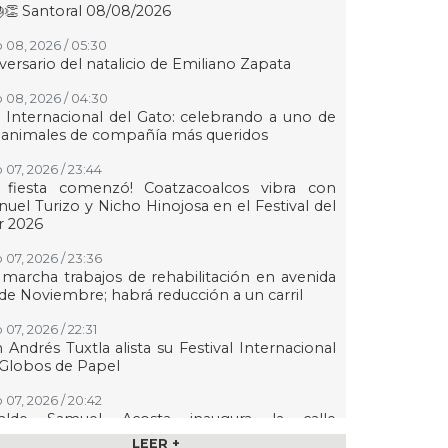
👏 Santoral 08/08/2026
 08, 2026 / 05:30
versario del natalicio de Emiliano Zapata
 08, 2026 / 04:30
 Internacional del Gato: celebrando a uno de
 animales de compañía más queridos
 07, 2026 / 23:44
a fiesta comenzó! Coatzacoalcos vibra con
uel Turizo y Nicho Hinojosa en el Festival del
r 2026
 07, 2026 / 23:36
marcha trabajos de rehabilitación en avenida
de Noviembre; habrá reducción a un carril
 07, 2026 / 22:31
 Andrés Tuxtla alista su Festival Internacional
Globos de Papel
 07, 2026 / 20:42
calde Samuel Acosta inaugura la calle
ambilias en El Tejar
LEER +