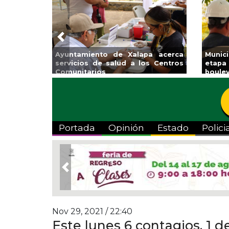
Previous
atzacoalcos la
Invita Ayuntamiento de Veracruz
iolímpica Zona
a Temporada de Artes “Escena
Viva”
Portada
Opinión
Estado
Polici
Previous
Nov 29, 2021 / 22:40
Este lunes 6 contagios, 1 d