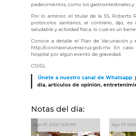
padecimientos, como los gastrointestinales y l
Por lo anterior, el titular de la SS, Rober
protocolos sanitarios; al contrario, dijo,
saludable y actividad física, lo cual es un bene
Conoce a detalle el Plan de Vacunación y 
http://coronavirus.veracruz.gob.mx. En ca
hospital por algún evento de gravedad.
CD/GL
Únete a nuestro canal de Whatsapp
día, artículos de opinión, entretenim
Notas del día:
/ 9:24 AM
Ago 04, 2026 / 7:30 PM
Ago 04,