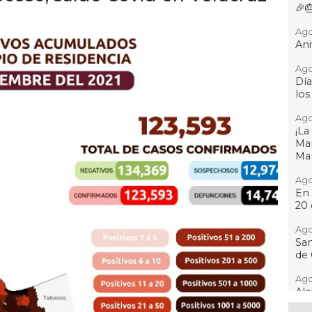
🎉
Ago
Ani
Ago
Día
los
Ago
¡L
Man
Ma
Ago
En 
20 
Ago
San
de 
Ago
Al
Bug