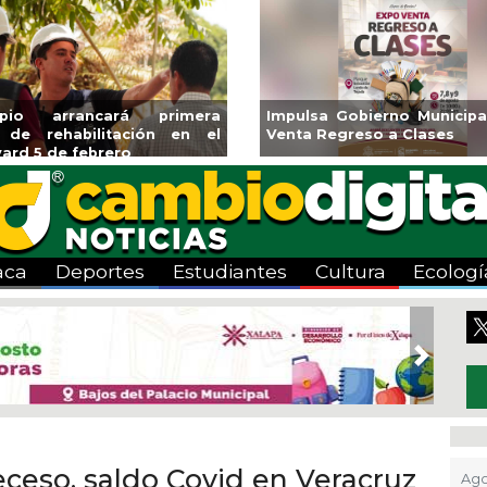
Aplicará CMAS el Programa de
Guarniciones y banqu
Tandeo durante agosto
colonia El Mango en 
aca
Deportes
Estudiantes
Cultura
Ecologí
Next
eceso, saldo Covid en Veracruz
Ago