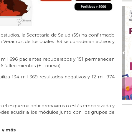
Ago
Má
ope
del
Ago
estudios, la Secretaría de Salud (SS) ha confirmado
¿C
 Veracruz, de los cuales 153 se consideran activos y
Ago
Pe
Pre
8 mil 696 pacientes recuperados y 151 permanecen
com
 fallecimientos (+ 1 nuevo).
Ago
Mo
liza 134 mil 369 resultados negativos y 12 mil 974
for
del
Ago
Ayu
o el esquema anticoronavirus o estás embarazada y
a l
des acudir a los módulos junto con los grupos de
s y más