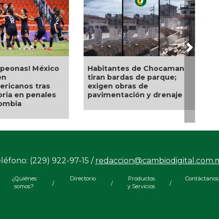
Next
Habitantes de Chocaman
Después de años de
tiran bardas de parque;
espera, La Gloria avanza
exigen obras de
Medellín de Bravo
pavimentación y drenaje
transforma sus camino
con resultados
léfono: (229) 922-97-15 /
redaccion@cambiodigital.com.
¿Quiénes
Directorio
Productos
Contáctanos
/
/
/
somos?
y Servicios