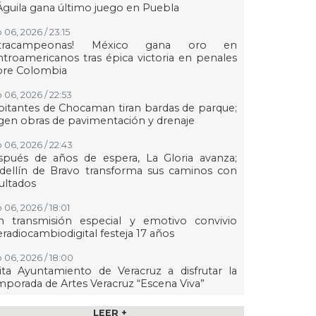
Águila gana último juego en Puebla
 06, 2026 / 23:15
etracampeonas! México gana oro en
troamericanos tras épica victoria en penales
bre Colombia
 06, 2026 / 22:53
itantes de Chocaman tiran bardas de parque;
gen obras de pavimentación y drenaje
 06, 2026 / 22:43
spués de años de espera, La Gloria avanza;
dellín de Bravo transforma sus caminos con
ultados
 06, 2026 / 18:01
n transmisión especial y emotivo convivio
eradiocambiodigital festeja 17 años
 06, 2026 / 18:00
ita Ayuntamiento de Veracruz a disfrutar la
porada de Artes Veracruz “Escena Viva”
 06, 2026 / 16:56
LEER +