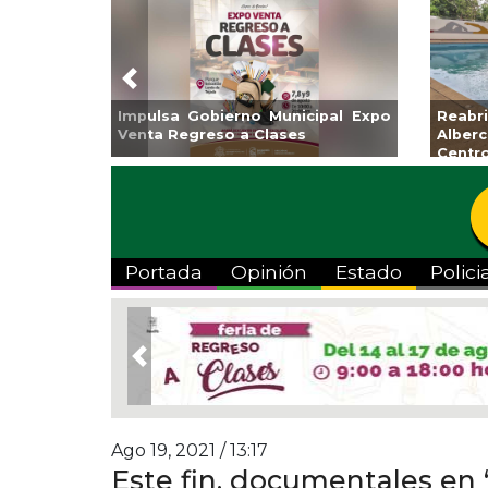
Previous
no Municipal Expo
Reabrirá Coatzacoalcos la
a Clases
Alberca Semiolímpica Zona
Centro
Portada
Opinión
Estado
Polici
Previous
Ago 19, 2021 / 13:17
Este fin, documentales en