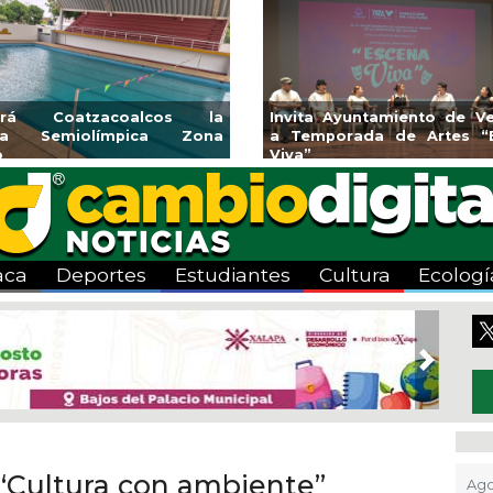
Invita Ayuntamiento de Veracruz
Aplicará CMAS 
a Temporada de Artes “Escena
Tandeo durante 
Viva”
aca
Deportes
Estudiantes
Cultura
Ecologí
Next
 “Cultura con ambiente”
Ago