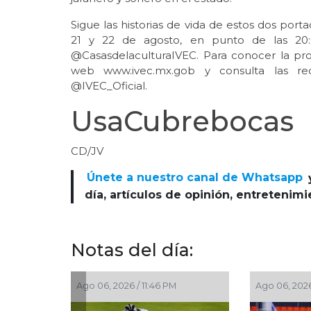
Sigue las historias de vida de estos dos port
21 y 22 de agosto, en punto de las 20:
@CasasdelaculturaIVEC. Para conocer la prog
web www.ivec.mx.gob y consulta las rede
@IVEC_Oficial.
UsaCubrebocas
CD/JV
Únete a nuestro canal de Whatsapp
día, artículos de opinión, entretenim
Notas del día:
6, 2026 / 11:46 PM
Ago 06, 2026 / 11:15 PM