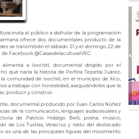
Go
crí
inf
Ago
Des
ltura invita al público a disfrutar de la programación
pre
e semana ofrece dos documentales producto de la
ades se transmitirán el sábado 21 y el domingo 22 de
Ago
AD
enta de Facebook @CasasdelaculturaIVEC.
gra
Pre
alimenta a Ixochitl, documental dirigido por el
Ago
 que narra la historia de Porfiria Tepetla Juárez,
Gar
la comunidad de Ixochitl, en el municipio de Xico,
col
cinos a trabajar con honestidad, asegurándoles que la
Ago
, producir y construir.
Nah
par
zonte, documental producido por Juan Carlos Núñez
la 
cias de la comunicación, lenguajes audiovisuales y
ctoria de Patricio Hidalgo Belli, poeta, músico,
Ago
El 
do de Los Tuxtlas, Veracruz y nieto del destacado
y s
io es una de las principales figuras del movimiento