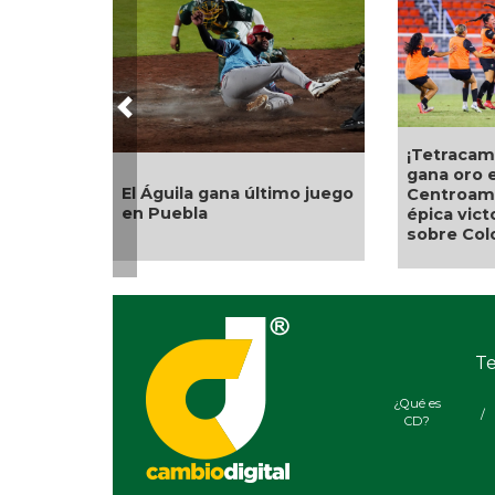
Previous
¡Tetracampeonas! México
gana oro en
guila gana último juego
Centroamericanos tras
uebla
épica victoria en penales
sobre Colombia
Te
¿Qué es
/
CD?