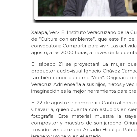
Xalapa, Ver.- El Instituto Veracruzano de la Cu
de “Cultura con ambiente”, que este fin d
convocatoria Compartir para vivir. Las activid
agosto, a las 20:00 horas, a través de la cu
El sábado 21 se proyectará La mujer que 
productor audiovisual Ignacio Chávez Camacho
también conocida como “Adri”. Originaria de 
Veracruz, Adri enseña a sus hijos, nietos y ve
imaginación es la mejor herramienta para crear
El 22 de agosto se compartirá Canto al hori
Chavarría, quien cuenta con estudios en cien
fotografía. Este material muestra la traye
compositor y maestro de son jarocho. Oriun
trovador veracruzano Arcadio Hidalgo, Patric
jaranero y sonero en el estado.