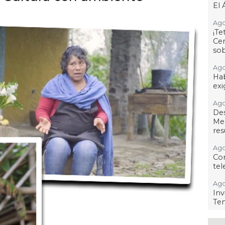
El 
Ago
¡T
Cen
so
Ago
Hab
exi
Ago
De
Me
res
Ago
Co
tel
Ago
Inv
Tem
Ago