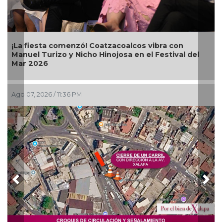
sta comenzó! Coatzacoalcos vibra con
Alcalde Sam
Turizo y Nicho Hinojosa en el Festival del
Bugambilias
26
026 / 11:36 PM
Ago 07, 2026 
Previous
Nex