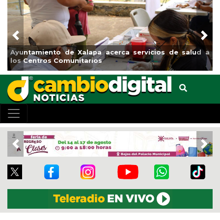
Previous
Nex
iento de Xalapa acerca servicios de salud a
Municipio ar
tros Comunitarios
el boulevar
Previous
Nex