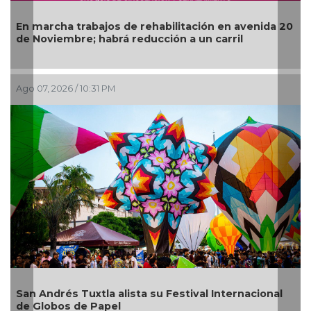
Más de 120
ha trabajos de rehabilitación en avenida 20
operativos
embre; habrá reducción a un carril
del Río
026 / 10:31 PM
Ago 07, 2026 
rés Tuxtla alista su Festival Internacional
¿Con o sin
bos de Papel