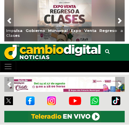
Previous
Nex
pulsa Gobierno Municipal Expo Venta Regreso a
Reabri
ases
Centro
Previous
Nex