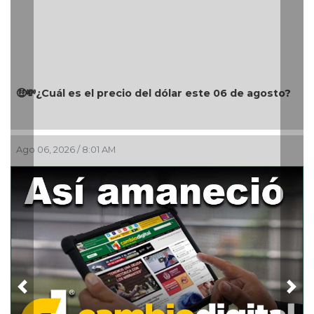
💸¿Cuál es el precio del dólar este 06 de agosto?
🎉🎂
go 06, 2026 / 8:01 AM
Ago 0
Previous
Nex