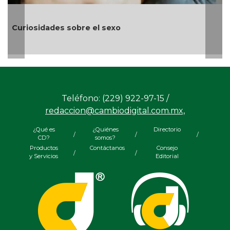
las 
uriosidades sobre el sexo
Teléfono: (229) 922-97-15 /
redaccion@cambiodigital.com.mx,
¿Qué es
¿Quiénes
Directorio
/
/
/
CD?
somos?
Productos
Contáctanos
Consejo
/
/
y Servicios
Editorial