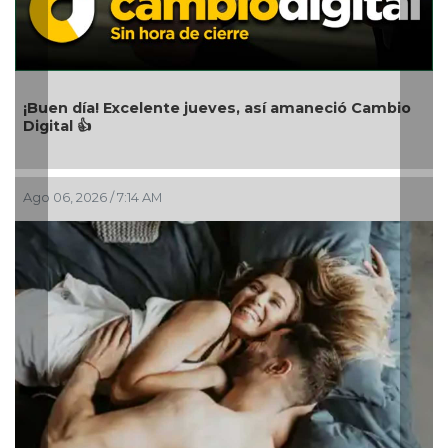
Día I
Litor
Buen día! Excelente jueves, así amaneció Cambio
igital 👍
Ago 0
go 06, 2026 / 7:14 AM
Día M