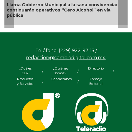
a convivencia:
Nueva oferta educativa impulsará la
ohol” en vía
competitividad turística de Veracruz
Teléfono: (229) 922-97-15 /
redaccion@cambiodigital.com.mx,
¿Qué es
¿Quiénes
Directorio
/
/
/
CD?
somos?
Productos
Contáctanos
Consejo
/
/
y Servicios
Editorial