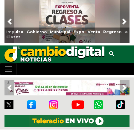
Previous
Nex
o Venta Regreso a
Reabrirá Coatzacoalcos la Alberca Sem
Centro
Previous
Nex