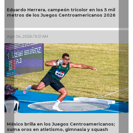
 mil
El Águila gana por barrida, última serie en el Be
026
Jul 30, 2026 / 10:22 AM
Alejandra Valencia lidera día de ensueño para lo
os;
arqueros mexicanos en Santo Domingo 2026
h