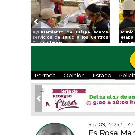
Previous
Ayuntamiento de Xalapa acerca
Munic
servicios de salud a los Centros
etapa
Comunitarios
boulev
Portada
Opinión
Estado
Polici
Previous
Sep 09, 2025 / 11:47
Es Rosa Mar