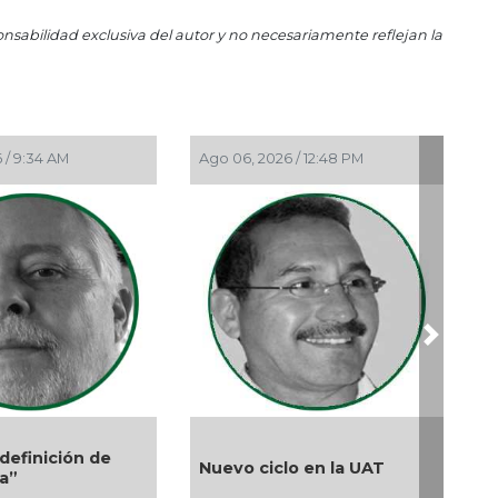
Un
onsabilidad exclusiva del autor y no necesariamente reflejan la
Jun 
El
Jun
Hue
 / 9:34 AM
Ago 06, 2026 / 12:48 PM
May 
En 
May
Reg
May
Ros
Next
May 
La 
May 
Ros
definición de
Nuevo ciclo en la UAT
May
ta”
Per