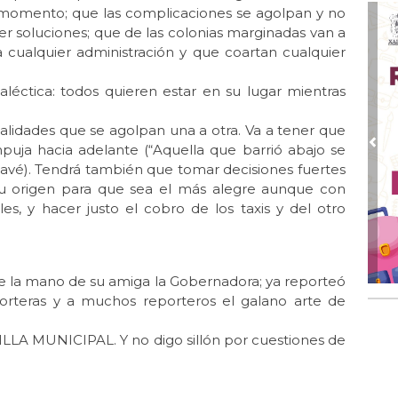
r momento; que las complicaciones se agolpan y no
Jul 
 soluciones; que de las colonias marginadas van a
Gr
 cualquier administración y que coartan cualquier
Jul
El 
aléctica: todos quieren estar en su lugar mientras
Jul 
alidades que se agolpan una a otra. Va a tener que
Lle
mpuja hacia adelante (“Aquella que barrió abajo se
Pre
Jul 
avé). Tendrá también que tomar decisiones fuertes
Las
su origen para que sea el más alegre aunque con
es, y hacer justo el cobro de los taxis y del otro
Jun
El 
Jun 
Una
de la mano de su amiga la Gobernadora; ya reporteó
orteras y a muchos reporteros el galano arte de
Jun
El 
 SILLA MUNICIPAL. Y no digo sillón por cuestiones de
Jun
Día
Jun 