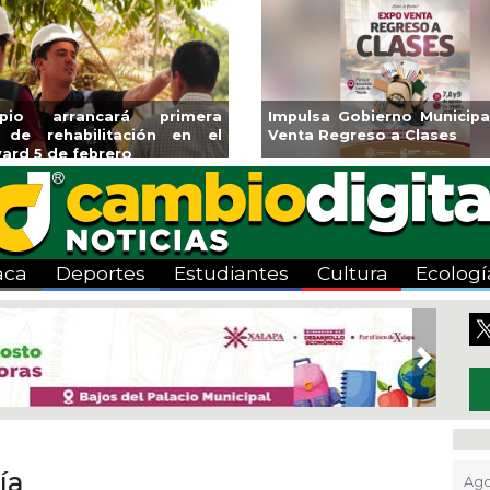
ipio arrancará primera
Impulsa Gobierno Municipa
 de rehabilitación en el
Venta Regreso a Clases
ard 5 de febrero
aca
Deportes
Estudiantes
Cultura
Ecologí
Next
ía
Ago