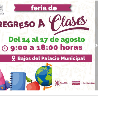
07, 2026 / 09:33
upo MAS contra Veracruz
 03, 2026 / 09:38
quinto partido
02, 2026 / 09:16
gar a los 74
vious
Next
01, 2026 / 09:33
 piernas nacionales se han cubierto de gloria
 30, 2026 / 09:28
quinto juego
25, 2026 / 10:31
 de cal: México va bien en el Mundial
 24, 2026 / 09:53
Papa y el arzobispo
 22, 2026 / 09:24
 del Padre
18, 2026 / 09:23