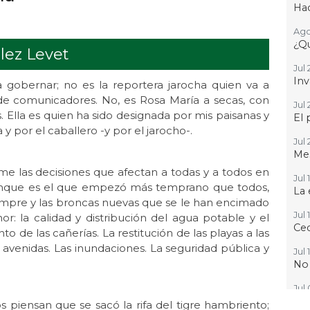
Hac
Ago
¿Qu
lez Levet
Jul 
Inv
 gobernar; no es la reportera jarocha quien va a
de comunicadores. No, es Rosa María a secas, con
Jul 
. Ella es quien ha sido designada por mis paisanas y
El 
y por el caballero -y por el jarocho-.
Jul 
Mes
e las decisiones que afectan a todas y a todos en
Jul 
unque es el que empezó más temprano que todos,
La 
iempre y las broncas nuevas que se le han encimado
Jul 
or: la calidad y distribución del agua potable y el
Ced
o de las cañerías. La restitución de las playas a las
s avenidas. Las inundaciones. La seguridad pública y
Jul 
No
Jul
Que
os piensan que se sacó la rifa del tigre hambriento;