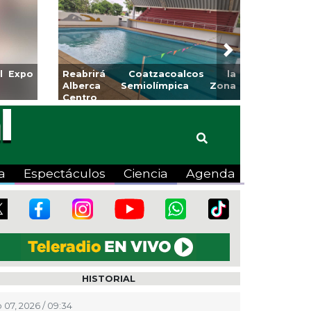
Next
l Expo
Reabrirá Coatzacoalcos la
Alberca Semiolímpica Zona
Centro
a
Espectáculos
Ciencia
Agenda
HISTORIAL
 07, 2026 / 09:34