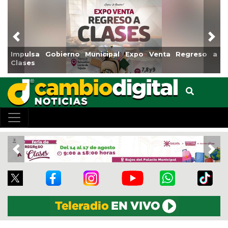
Previous
Nex
Reabrirá Coatzacoalcos la Alberca Semiolímpica Zona
Centro
Previous
Nex