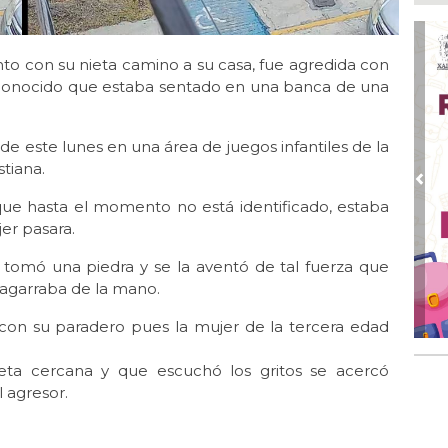
Nah
par
la 
nto con su nieta camino a su casa, fue agredida con
Ago
sconocido que estaba sentado en una banca de una
El 
y s
 de este lunes en una área de juegos infantiles de la
Ago
Des
stiana.
de 
Pre
que hasta el momento no está identificado, estaba
Ago
er pasara.
Di
emp
, tomó una piedra y se la aventó de tal fuerza que
 agarraba de la mano.
Ago
Tod
 con su paradero pues la mujer de la tercera edad
Fes
Ago
ta cercana y que escuchó los gritos se acercó
Ar
 agresor.
en 