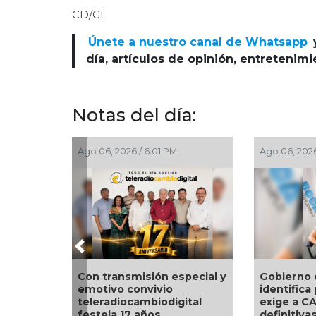
CD/GL
Únete a nuestro canal de Whatsapp
día, artículos de opinión, entretenim
Notas del día:
Ago 06, 2026 / 6:01 PM
Ago 06, 2026 / 4:56 P
Previous
Con transmisión especial y
Gobierno de Boca
emotivo convivio
identifica puntos 
teleradiocambiodigital
exige a CAB solu
festeja 17 años
definitivas a la