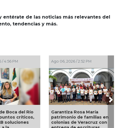
y entérate de las noticias más relevantes del
iento, tendencias y más.
M
Ago 06, 2026 / 2:52 PM
Ago 06, 2026 / 
Next
 del Río
Garantiza Rosa María
Nahle encab
críticos,
patrimonio de familias en
Rica entreg
ciones
colonias de Veracruz con
para impulsa
entrega de escrituras
emprendimi