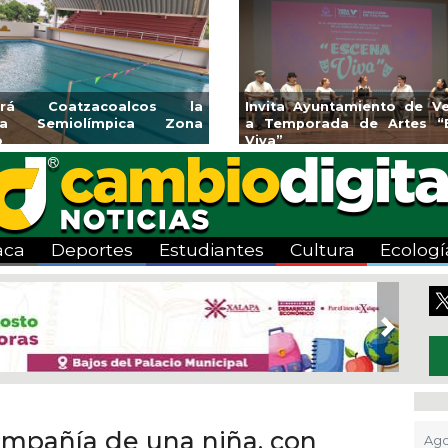
cos la
Invita Ayuntamiento de Veracruz
Aplica
a Zona
a Temporada de Artes “Escena
Tandeo
Viva”
aca
Deportes
Estudiantes
Cultura
Ecologí
Next
ompañía de una niña, con
Ago