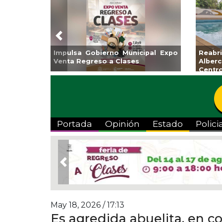
Previous
lsa Gobierno Municipal Expo
Reabrirá Coatzacoal
a Regreso a Clases
Alberca Semiolímpic
Centro
Portada
Opinión
Estado
Polici
Previous
May 18, 2026 / 17:13
Es agredida abuelita, en c