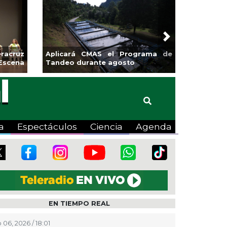
Next
rá CMAS el Programa de
Guarniciones y banquetas para l
 durante agosto
colonia El Mango en Pánuco
a
Espectáculos
Ciencia
Agenda
EN TIEMPO REAL
 06, 2026 / 18:01