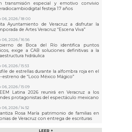
n transmisión especial y emotivo convivio
eradiocambiodigital festeja 17 años
 06, 2026 / 18:00
ita Ayuntamiento de Veracruz a disfrutar la
porada de Artes Veracruz “Escena Viva”
 06, 2026 / 16:56
bierno de Boca del Río identifica puntos
ticos, exige a CAB soluciones definitivas a la
raestructura hidráulica
 06, 2026 / 15:53
file de estrellas durante la alfombra roja en el
-estreno de “Loco México Mágico”
 06, 2026 / 15:09
EEM Latina 2026 reunirá en Veracruz a los
ndes protagonistas del espectáculo mexicano
 06, 2026 / 14:52
antiza Rosa María patrimonio de familias en
onias de Veracruz con entrega de escrituras
 06, 2026 / 14:45
LEER +