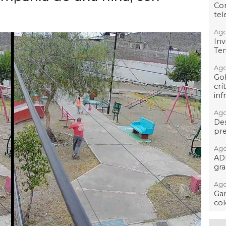
Co
tel
Ago
Inv
Tem
Ago
Go
crí
inf
Ago
Des
pre
Ago
AD
gra
Ago
Gar
col
Ago