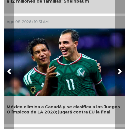
m
mayores con "Sazón y corazón"
Ago 05, 2026 / 2:59 PM
Previous
Nex
Llama Gobierno Municipal a la sana conv
ca a los Juegos
continuarán operativos “Cero Alcohol” 
EU la final
pública