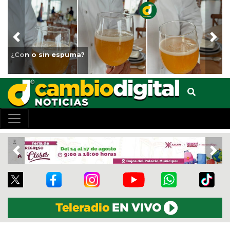
Previous
Nex
Fortalece Ayuntamiento de Veracruz el cu
animales del Parque Miguel Ángel de Que
Previous
Nex