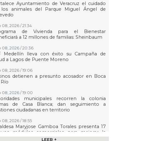
talece Ayuntamiento de Veracruz el cuidado
 los animales del Parque Miguel Ángel de
evedo
 08, 2026 / 21:34
ograma de Vivienda para el Bienestar
eficiará a 12 millones de familias: Sheinbaum
 08, 2026 / 20:36
F Medellín lleva con éxito su Campaña de
lud a Lagos de Puente Moreno
 08, 2026 / 19:06
cinos detienen a presunto acosador en Boca
 Río
 08, 2026 / 19:00
toridades municipales recorren la colonia
mas de Casa Blanca; dan seguimiento a
tiones ciudadanas en territorio
 08, 2026 / 18:55
aldesa Maryjose Gamboa Torales presenta 17
evos módulos comerciales para mejorar la
gen de las playas e impulsar la economía de
LEER +