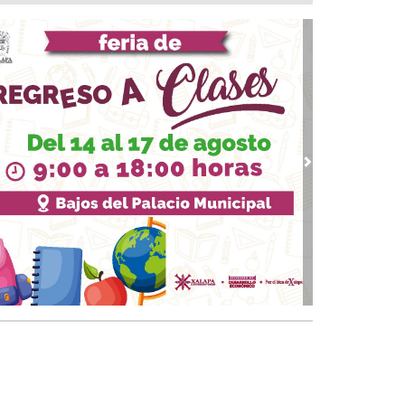
a del Río
 08, 2026 / 16:53
calizan una cartulina con mensajes
nazantes en Papantla!!!
 08, 2026 / 16:45
 ciudad de Veracruz se suma a la Jornada
ional de Reforestación 2026
 08, 2026 / 16:34
vious
Next
on o sin espuma?
 08, 2026 / 16:33
trol y confianza:la prueba de la seguridad
 08, 2026 / 15:34
sguarda Ayuntamiento de Veracruz a canino
situación de riesgo en zona norte de la ciudad
 08, 2026 / 15:10
veza: cinco siglos de historia en nuestro país