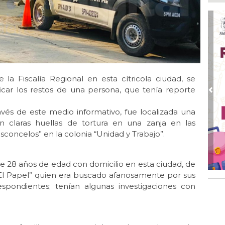
Boc
Ago
Lo
ame
Ago
La
Nac
 la Fiscalía Regional en esta cítricola ciudad, se
ficar los restos de una persona, que tenía reporte
Ago
Pre
¿C
és de este medio informativo, fue localizada una
Ago
n claras huellas de tortura en una zanja en las
Con
sconcelos” en la colonia “Unidad y Trabajo”.
Ago
Re
 28 años de edad con domicilio en esta ciudad, de
en 
l Papel” quien era buscado afanosamente por sus
Ago
respondientes; tenían algunas investigaciones con
Cer