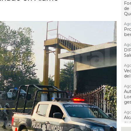
For
de
Qu
Ago
Pr
ben
Ago
DI
Sa
Ago
Ve
del
Ago
Au
Lo
ges
Ago
Alc
nu
ima