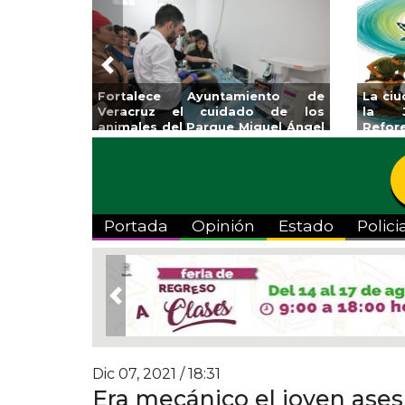
Previous
yuntamiento de
La ciudad de Veracruz se suma a
 cuidado de los
la Jornada Nacional de
arque Miguel Ángel
Reforestación 2026
Portada
Opinión
Estado
Polici
Previous
Dic 07, 2021 / 18:31
Era mecánico el joven ase