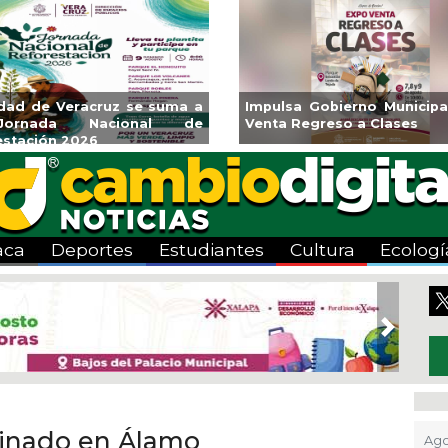
Impulsa Gobierno Municipal Expo
Reabrirá Coat
Venta Regreso a Clases
Alberca Semio
Centro
aca
Deportes
Estudiantes
Cultura
Ecologí
Next
sinado en Álamo
Ago