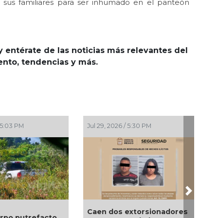
 sus familiares para ser inhumado en el panteón
y entérate de las noticias más relevantes del
iento, tendencias y más.
Jul 29, 2026 / 5:30 PM
Jul 29, 2026 / 4:51 PM
Next
Caen dos extorsionadores
Aseguran 200 kil
cto