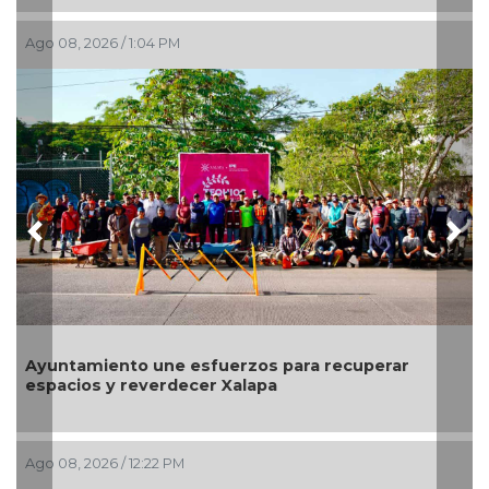
Ago 08, 2026 / 10:31 AM
Previous
Nex
erzos para recuperar
México elimina a Canadá y s
Xalapa
Olímpicos de LA 2028; jugará
Ago 08, 2026 / 9:18 AM