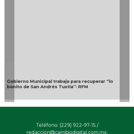
aja para recuperar “lo
📰Síntesis Legislativa Naci
uxtla”: RFM
Teléfono: (229) 922-97-15 /
redaccion@cambiodigital.com.mx,