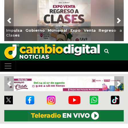
Previous
Nex
xpo Venta Regreso a
Reabrirá Coatzacoalcos la Alberca 
Centro
Previous
Nex