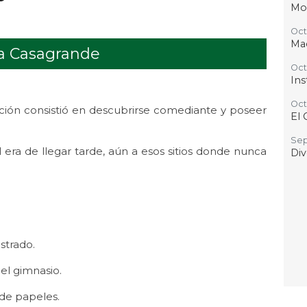
Mo
Oct 
Ma
ía Casagrande
Oct 
Ins
.
Oct 
ción consistió en descubrirse comediante y poseer
El 
Sep 
 era de llegar tarde, aún a esos sitios donde nunca
Div
estrado.
 el gimnasio.
o de papeles.