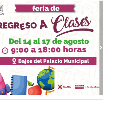
vious
Next