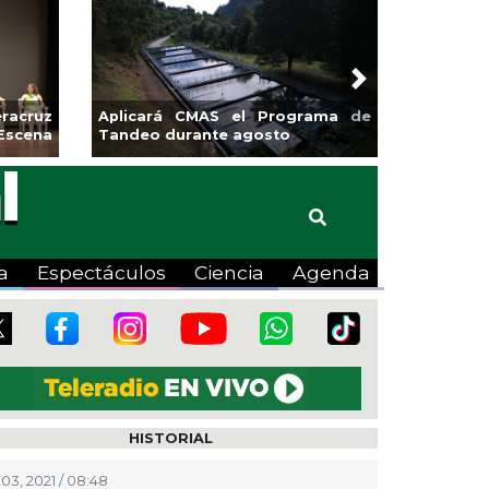
Next
cruz
Aplicará CMAS el Programa de
Guarniciones y
cena
Tandeo durante agosto
colonia El Man
a
Espectáculos
Ciencia
Agenda
HISTORIAL
 03, 2021 / 08:48