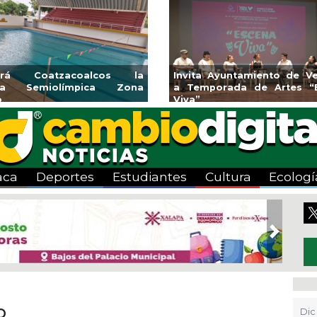
rá Coatzacoalcos la
Invita Ayuntamiento de Vera
a Semiolímpica Zona
a Temporada de Artes “Es
Viva”
aca
Deportes
Estudiantes
Cultura
Ecologí
Next
o
Dic