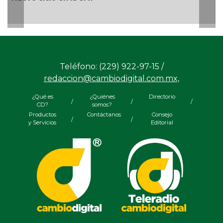
¿
Teléfono: (229) 922-97-15 /
redaccion@cambiodigital.com.mx,