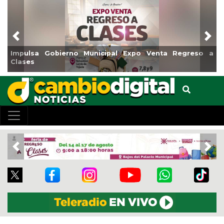
Previous
Nex
o a
Reabrirá Coatzacoalcos la Alberca Semiolímpica Zona
Centro
Previous
Nex