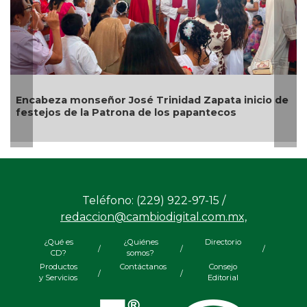
de
Alcalde de Úrsulo Galván, Veracruz es desaforado
Teléfono: (229) 922-97-15 /
redaccion@cambiodigital.com.mx,
¿Qué es
¿Quiénes
Directorio
/
/
/
CD?
somos?
Productos
Contáctanos
Consejo
/
/
y Servicios
Editorial