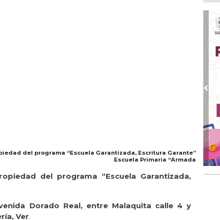
Ago
Des
de 
Ago
Di
emp
Ago
Tod
Fes
Pre
Ago
Ar
en 
Ago
Nue
iedad del programa “Escuela Garantizada, Escritura Garante”
Escuela Primaria “Armada
Ago
opiedad del programa “Escuela Garantizada,
Tr
pe
Pal
enida Dorado Real, entre Malaquita calle 4 y
ría, Ver
.