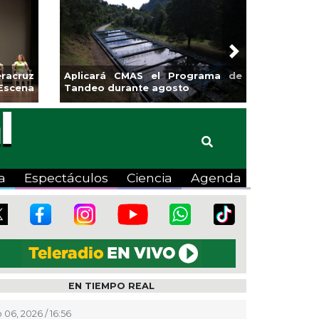
Next
racruz
Aplicará CMAS el Programa de
Escena
Tandeo durante agosto
a
Espectáculos
Ciencia
Agenda
EN TIEMPO REAL
 06, 2026 / 16:56