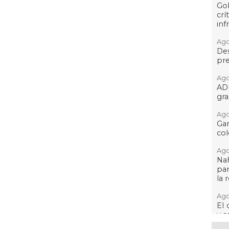
Go
crí
inf
Ago
Des
pre
Ago
AD
gra
Ago
Gar
col
Ago
Nah
par
la 
Ago
El 
y s