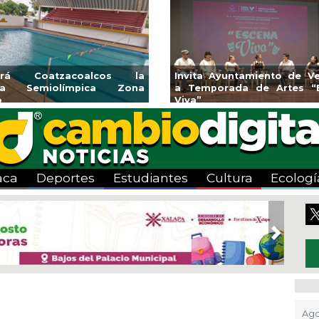
rirá Coatzacoalcos la
Invita Ayuntamiento de Ve
rca Semiolímpica Zona
a Temporada de Artes “
o
Viva”
aca
Deportes
Estudiantes
Cultura
Ecologí
Next
Ago