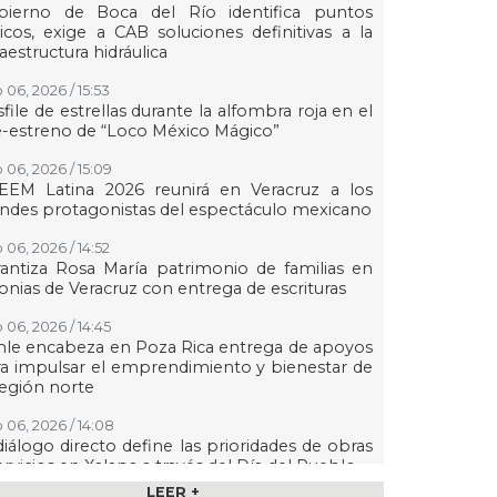
bierno de Boca del Río identifica puntos
ticos, exige a CAB soluciones definitivas a la
raestructura hidráulica
 06, 2026 / 15:53
file de estrellas durante la alfombra roja en el
-estreno de “Loco México Mágico”
 06, 2026 / 15:09
EEM Latina 2026 reunirá en Veracruz a los
ndes protagonistas del espectáculo mexicano
 06, 2026 / 14:52
antiza Rosa María patrimonio de familias en
onias de Veracruz con entrega de escrituras
 06, 2026 / 14:45
le encabeza en Poza Rica entrega de apoyos
a impulsar el emprendimiento y bienestar de
región norte
 06, 2026 / 14:08
diálogo directo define las prioridades de obras
ervicios en Xalapa a través del Día del Pueblo
LEER +