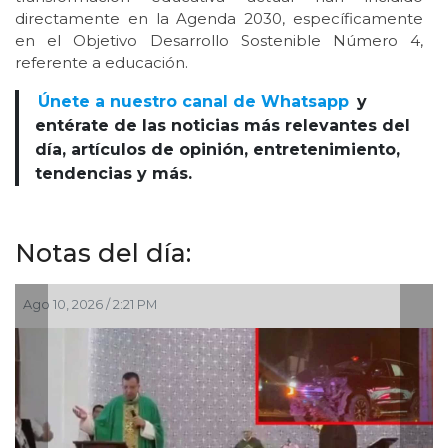
directamente en la Agenda 2030, específicamente
en el Objetivo Desarrollo Sostenible Número 4,
referente a educación.
Únete a nuestro canal de Whatsapp
y
entérate de las noticias más relevantes del
día, artículos de opinión, entretenimiento,
tendencias y más.
Notas del día:
0, 2026 / 2:21 PM
Ago 10, 2