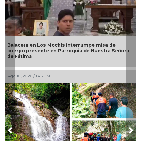
acera en Los Mochis interrumpe misa de
Terremo
rpo presente en Parroquia de Nuestra Señora
declara
Fátima
0, 2026 / 1:46 PM
Ago 10, 20
Previous
Nex