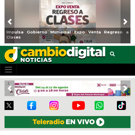
Previous
Nex
ulsa Gobierno Municipal Expo Venta Regreso a
Reabrir
ses
Centro
Previous
Nex