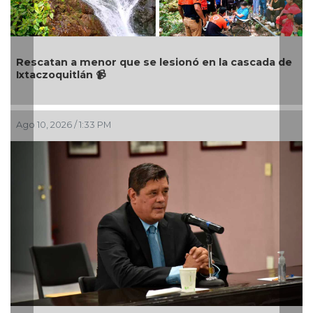
catan a menor que se lesionó en la cascada de
Desacti
czoquitlán 📹
móvil e
0, 2026 / 1:33 PM
Ago 10, 20