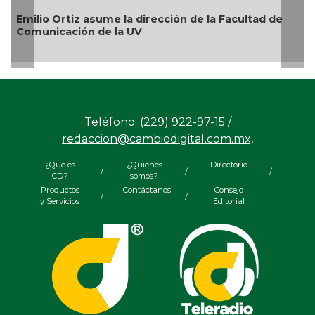
io Ortiz asume la dirección de la Facultad de
Lleva R
unicación de la UV
través 
Teléfono: (229) 922-97-15 /
redaccion@cambiodigital.com.mx,
¿Qué es
¿Quiénes
Directorio
/
/
/
CD?
somos?
Productos
Contáctanos
Consejo
/
/
y Servicios
Editorial