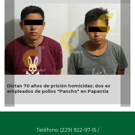
Transform
n 70 años de prisión homicidas; dos ex
personas 
ados de pollos "Pancho" en Papantla
Palabra: 
Teléfono: (229) 922-97-15 /