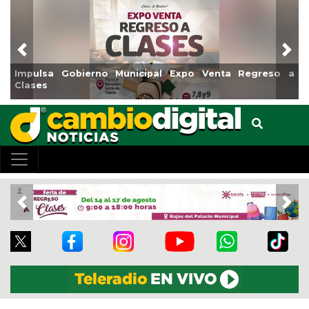
Previous
Nex
sa Gobierno Municipal Expo Venta Regreso a
Reabrirá 
s
Centro
Previous
Nex