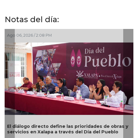
Notas del día:
, 2026 / 2:08 PM
Ago 06, 202
álogo directo define las prioridades de obras y
Todo list
cios en Xalapa a través del Día del Pueblo
Festival 