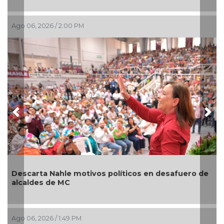
, 2026 / 2:00 PM
Ago 06, 202
Previous
Nex
rta Nahle motivos políticos en desafuero de
Artistas
des de MC
el Teatro
, 2026 / 1:49 PM
Ago 06, 202