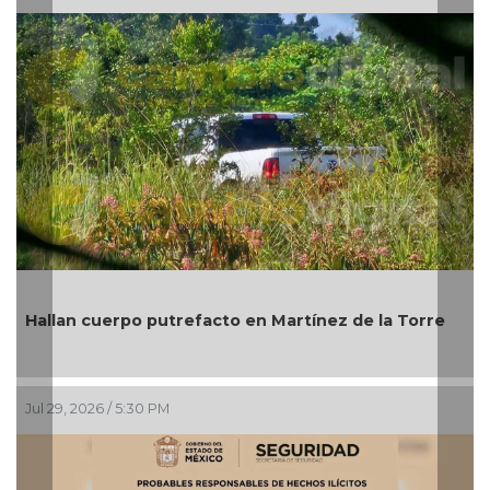
Michoac
lan cuerpo putrefacto en Martínez de la Torre
Bienes 
9, 2026 / 5:30 PM
Jul 27, 20