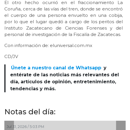
El otro hecho ocurrió en el fraccionamiento La
Coruña, cerca de las vías del tren, donde se encontró
el cuerpo de una persona envuelto en una cobija,
por lo que el lugar quedó a cargo de los peritos del
Instituto Zacatecano de Ciencias Forenses y del
personal de investigación de la Fiscalía de Zacatecas.
Con información de: eluniversal.com.mx
CD/JV
Únete a nuestro canal de Whatsapp
y
entérate de las noticias más relevantes del
día, artículos de opinión, entretenimiento,
tendencias y más.
Notas del día:
1, 2026 / 5:03 PM
Jul 29, 20