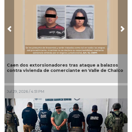
Previous
Nex
n dos extorsionadores tras ataque a balazos
Asegura
tra vivienda de comerciante en Valle de Chalco
camión 
9, 2026 / 4:51 PM
Jul 27, 20