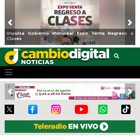
Previous
Nex
ulsa Gobierno Municipal Expo Venta Regreso a
Reabrir
ses
Centro
Previous
Nex