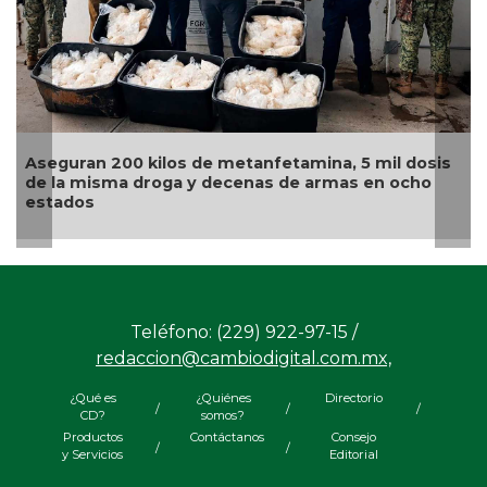
guran 200 kilos de metanfetamina, 5 mil dosis
Sentenci
la misma droga y decenas de armas en ocho
fundado
ados
organiz
Teléfono: (229) 922-97-15 /
redaccion@cambiodigital.com.mx,
¿Qué es
¿Quiénes
Directorio
/
/
/
CD?
somos?
Productos
Contáctanos
Consejo
/
/
y Servicios
Editorial