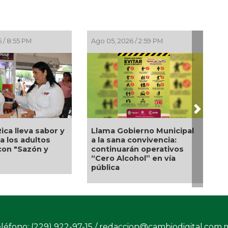
Ago 05, 2026 / 2:59 PM
Ago 05, 2026 / 2:56 PM
Next
Llama Gobierno Municipal
La UNAM analiza sanción
a la sana convivencia:
de hasta 20 millones de
continuarán operativos
pesos a Territorium Life
“Cero Alcohol” en vía
pública
léfono: (229) 922-97-15 /
redaccion@cambiodigital.com.