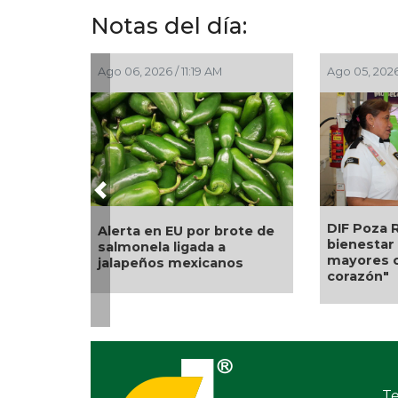
Notas del día:
26 / 11:19 AM
Ago 05, 2026 / 8:55 PM
Previous
DIF Poza Rica lleva sabor y
en EU por brote de
bienestar a los adultos
la ligada a
mayores con "Sazón y
os mexicanos
corazón"
Te