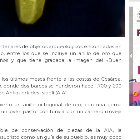
Ayu
lab
Ago
Qui
Ago
Gen
 centenares de objetos arqueológicos encontrados en
Gob
o, entre los que se incluye un anillo de oro que
Ago
Pre
años y que tiene grabada la imagen del «Buen
Hal
23 
 los últimos meses frente a las costas de Cesárea,
Ago
Re
fa, donde dos barcos se hundieron hace 1.700 y 600
Ruz
e Antigüedades Israelí (AIA).
Fes
bierto un anillo octogonal de oro, con una gema
Ago
un joven pastor con túnica, con un carnero u oveja
Imp
pre
ble de conservación de piezas de la AIA, la
esucristo como un guía de su pueblo, es muy poco