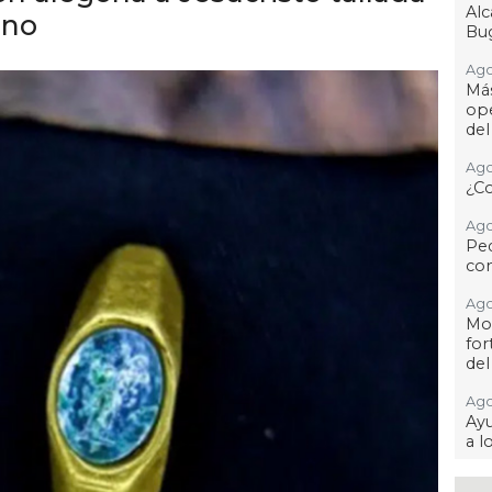
Al
ano
Bug
Ago
Má
ope
del
Ago
¿C
Ago
Pe
com
Ago
Mo
for
del
Ago
Ayu
a l
Ago 