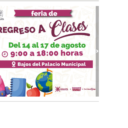
ntamiento e ICATVER fortalecen capacitación
oral en beneficio de las y los sanandrescanos
 07, 2026 / 14:56
ncena, no me abandones.... 😝😜🤣
 07, 2026 / 14:47
erar empleo y bienestar, prioridad para el
ierno de San Andrés Tuxtla: Rafa Fararoni
 07, 2026 / 14:39
vious
Next
lan con vida a pescador desaparecido desde el
de julio en Uxpanapa
 07, 2026 / 14:22
salta Pedro Miguel pensamiento de Diego
zarín y agradece respaldo de Rocío Nahle al
tival del Mar
 07, 2026 / 13:53
ulsa Ayuntamiento de Veracruz cultura de la
vención en la niñez del municipio