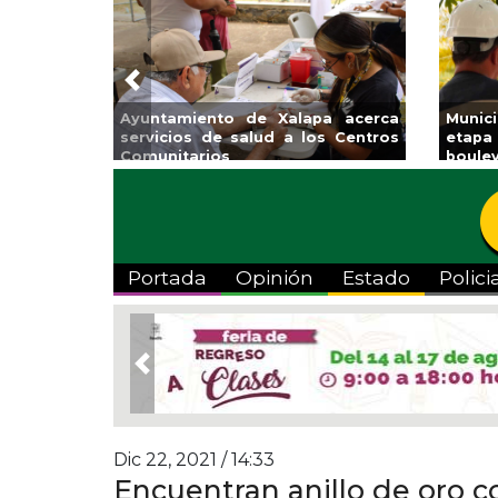
Previous
lapa acerca
Municipio arrancará primera
Im
a los Centros
etapa de rehabilitación en el
Ve
boulevard 5 de febrero
Portada
Opinión
Estado
Polici
Previous
Dic 22, 2021 / 14:33
Encuentran anillo de oro co