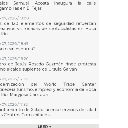
calde Samuel Acosta inaugura la calle
ambilias en El Tejar
 07, 2026 / 19:00
s de 120 elementos de seguridad refuerzan
rativos vs rodadas de motociclistas en Boca
 Río
 07, 2026 / 18:49
on o sin espuma?
 07, 2026 / 18:20
dro de Jesús Rosado Guzmán rinde protesta
o alcalde suplente de Úrsulo Galván
 07, 2026 / 17:53
dernización del World Trade Center
talecerá turismo, empleo y economía de Boca
 Río: Maryjose Gamboa
 07, 2026 / 17:32
ntamiento de Xalapa acerca servicios de salud
os Centros Comunitarios
07, 2026 / 17:15
LEER +