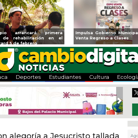
pulsa Gobierno Municipal Expo
Reabrirá Coatzaco
nta Regreso a Clases
Alberca Semiolímp
Centro
aca
Deportes
Estudiantes
Cultura
Ecologí
Next
n alegoría a Jesucristo tallada
Ago