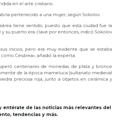
ida en el arte cristiano.
abría pertenecido a una mujer, según Sokolov.
sárea tiene sentido, puesto que esta ciudad fue la
II y su puerto era clave por entonces, indicó Sokolov
n sus inicios, pero era muy evidente que se estaba
 como Cesárea», añadió la experta.
uperó centenares de monedas de plata y bronce
cisamente de la época mameluca (sultanato medieval
iedra preciosa roja, junto a objetos en cerámica y
y entérate de las noticias más relevantes del
iento, tendencias y más.