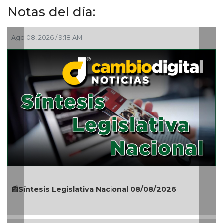
Notas del día:
 9:18 AM
Ago 08, 2026 / 7:0
Legislativa Nacional 08/08/2026
🎉🎂👏 Santoral