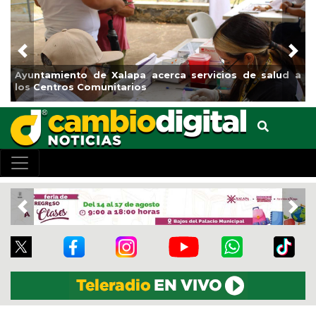
Previous
Nex
o de Xalapa acerca servicios de salud a
Municipio arranc
 Comunitarios
el boulevard 5 d
Previous
Nex