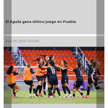
De
Me
re
El Águila gana último juego en Puebla
Ago
Ago 06, 2026 / 11:15 PM
Co
te