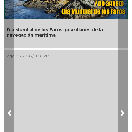
Día Mundial de los Faros: guardianes de la
Ha
navegación marítima
ex
Ago 06, 2026 / 11:46 PM
Ago
Previous
Nex