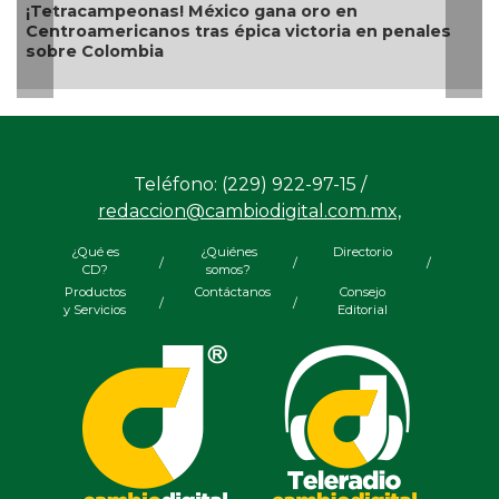
¡Tetracampeonas! México gana oro en
Centroamericanos tras épica victoria en penales
sobre Colombia
Teléfono: (229) 922-97-15 /
redaccion@cambiodigital.com.mx,
¿Qué es
¿Quiénes
Directorio
/
/
/
CD?
somos?
Productos
Contáctanos
Consejo
/
/
y Servicios
Editorial