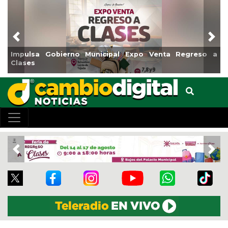
Previous
Nex
Impulsa Gobierno Municipal Expo Venta Regreso a
Reab
Clases
Cen
Previous
Nex