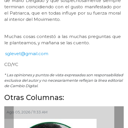
de Mario Delgado y que sospechosamente siempre
terminan coincidiendo con el gusto manifestado por
el Patriarca, que en todas influye por su fuerza moral
al interior del Movimiento.
Muchas cosas contestó a las muchas preguntas que
le planteamos, y mañana se las cuento.
sglevet@gmail.com
CD/YC
* Las opiniones y puntos de vista expresadas son responsabilidad
exclusiva del autor y no necesariamente reflejan la línea editorial
de Cambio Digital.
Otras Columnas:
 2026 / 11:33 AM
Ago 04, 202