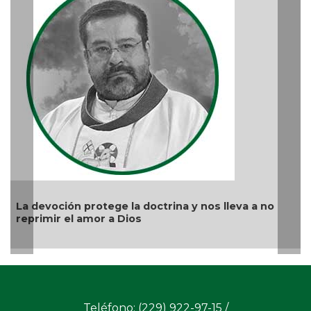
Aproveche
apoya
Ago 03, 202
voción protege la doctrina y nos lleva a no
mir el amor a Dios