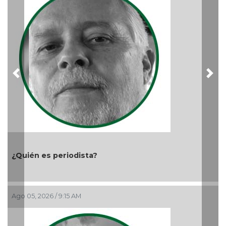
Ago 03, 202
Previous
Nex
n es periodista?
 2026 / 9:15 AM