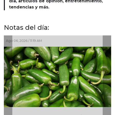
día, artículos de opinión, entretenimiento,
tendencias y más.
Notas del día:
 11:19 AM
Ago 05, 2026 / 2:5