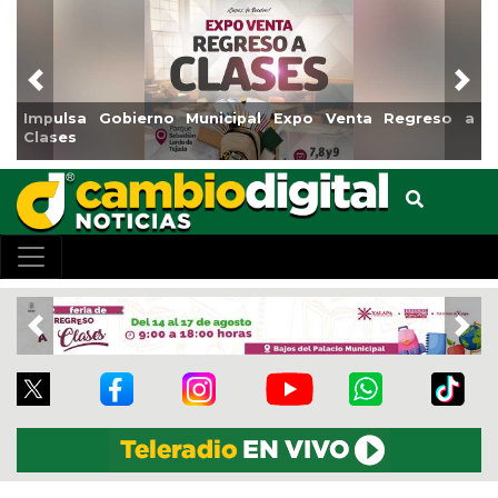
Previous
Nex
no Municipal Expo Venta Regreso a
Reabrirá Coatzacoal
Centro
Previous
Nex