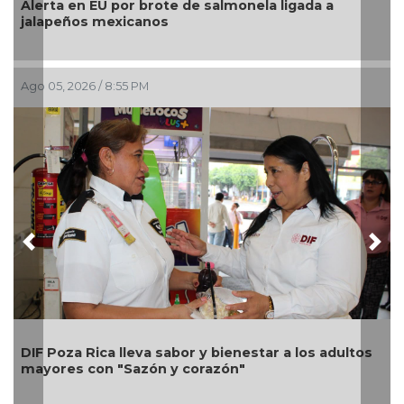
U por brote de salmonela ligada a
La UNAM analiz
mexicanos
pesos a Territo
 8:55 PM
Ago 05, 2026 / 2:2
Previous
Nex
Una silla de ru
ca lleva sabor y bienestar a los adultos
Alondra: Pedro
n "Sazón y corazón"
petición de fam