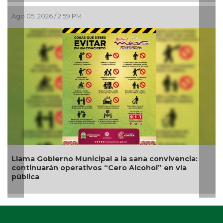
 2:59 PM
Ago 05, 2026 / 12:1
rno Municipal a la sana convivencia:
Nueva oferta e
 operativos “Cero Alcohol” en vía
competitividad 