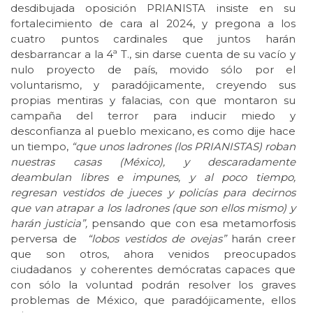
desdibujada oposición PRIANISTA insiste en su
fortalecimiento de cara al 2024, y pregona a los
cuatro puntos cardinales que juntos harán
desbarrancar a la 4ª T., sin darse cuenta de su vacío y
nulo proyecto de país, movido sólo por el
voluntarismo, y paradójicamente, creyendo sus
propias mentiras y falacias, con que montaron su
campaña del terror para inducir miedo y
desconfianza al pueblo mexicano, es como dije hace
un tiempo,
“que unos ladrones (los PRIANISTAS) roban
nuestras casas (México), y descaradamente
deambulan libres e impunes, y al poco tiempo,
regresan vestidos de jueces y policías para decirnos
que van atrapar a los ladrones (que son ellos mismo) y
harán justicia”,
pensando que con esa metamorfosis
perversa de
“lobos vestidos de ovejas”
harán creer
que son otros, ahora venidos preocupados
ciudadanos y coherentes demócratas capaces que
con sólo la voluntad podrán resolver los graves
problemas de México, que paradójicamente, ellos