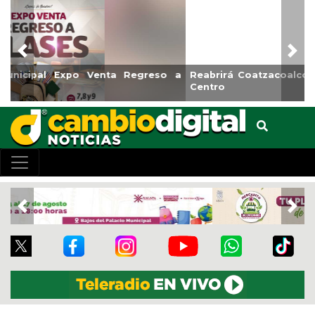
Previous
Nex
Reabrirá Coatzacoalcos la Alberca Semiolímpica Zona
Centro
Previous
Nex