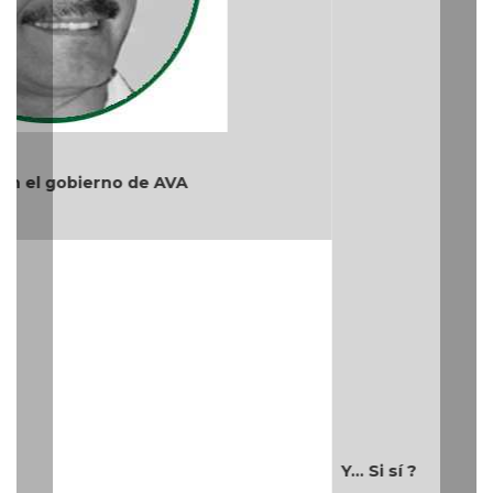
Y... Si sí ?
Teléfono: (229) 922-97-15 /
redaccion@cambiodigital.com.mx,
¿Qué es
¿Quiénes
Directorio
/
/
/
CD?
somos?
Productos
Contáctanos
Consejo
/
/
y Servicios
Editorial