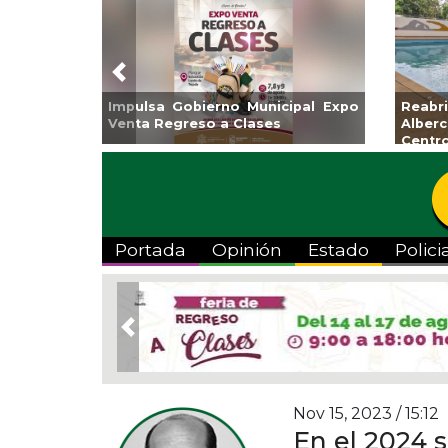
Previous
Aplicará CMAS el Programa de
Guarniciones y banqu
Tandeo durante agosto
colonia El Mango en
Portada
Opinión
Estado
Polici
Previous
Nov 15, 2023 / 15:12
En el 2024 s