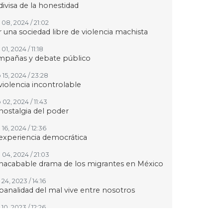
divisa de la honestidad
 08, 2024 / 21:02
 una sociedad libre de violencia machista
01, 2024 / 11:18
mpañas y debate público
 15, 2024 / 23:28
violencia incontrolable
02, 2024 / 11:43
nostalgia del poder
16, 2024 / 12:36
experiencia democrática
 04, 2024 / 21:03
inacabable drama de los migrantes en México
24, 2023 / 14:16
banalidad del mal vive entre nosotros
10, 2023 / 12:26
guerra sin fin en Oriente Medio