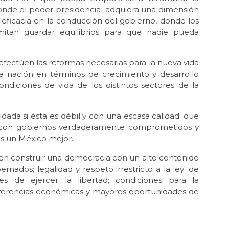
onde el poder presidencial adquiera una dimensión
May
 eficacia en la conducción del gobierno, donde los
Neg
itan guardar equilibrios para que nadie pueda
Abr 
Méx
efectúen las reformas necesarias para la nueva vida
Abr 
a nación en términos de crecimiento y desarrollo
El
Mé
ondiciones de vida de los distintos sectores de la
Abr
La
ada si ésta es débil y con una escasa calidad; que
per
tar con gobiernos verdaderamente comprometidos y
s un México mejor.
Mar 
¿Se
mar
 en construir una democracia con un alto contenido
nados; legalidad y respeto irrestricto a la ley; de
Mar 
des de ejercer la libertad; condiciones para la
El 
ferencias económicas y mayores oportunidades de
Mar
La 
Feb 