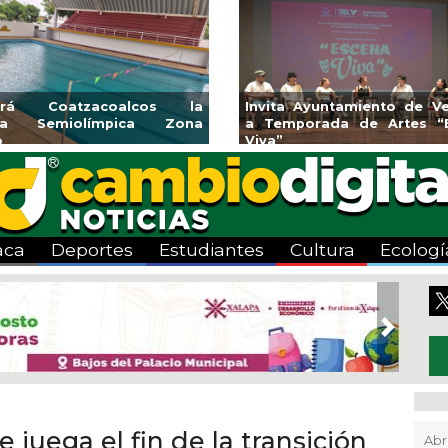
etas para la
Emprendedores de Xalapa
C
 Pánuco
exponen en Mercadito
ha
Bicentenario
20
aca
Deportes
Estudiantes
Cultura
Ecologí
Next
e juega el fin de la transición
Abr 