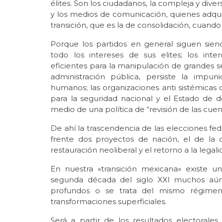
élites. Son los ciudadanos, la compleja y dive
y los medios de comunicación, quienes adqui
transición, que es la de consolidación, cuando
Porque los partidos en general siguen sien
todo los intereses de sus elites; los int
eficientes para la manipulación de grandes s
administración pública, persiste la impu
humanos; las organizaciones anti sistémicas
para la seguridad nacional y el Estado de
medio de una política de “revisión de las cue
De ahí la trascendencia de las elecciones fe
frente dos proyectos de nación, el de la 
restauración neoliberal y el retorno a la lega
En nuestra «transición mexicana» existe u
segunda década del siglo XXI muchos aún
profundos o se trata del mismo régimen a
transformaciones superficiales.
Será a partir de los resultados electoral