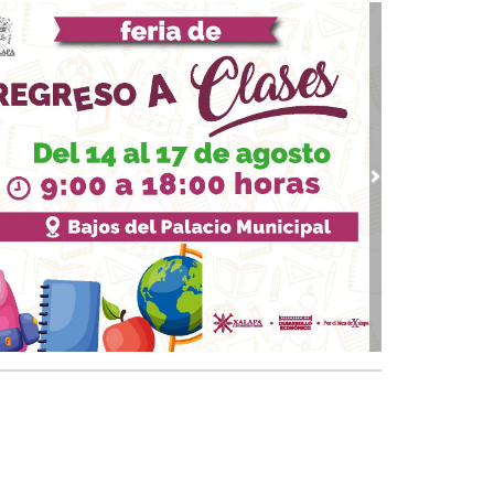
09, 2023 / 11:09
re la desconfianza y el conformismo
 12, 2023 / 23:09
ndremos Presidenta
 07, 2023 / 13:22
solución contra el dedazo
vious
Next
 02, 2023 / 18:27
ros de texto para conservadores
18, 2023 / 14:33
 fenómeno Xóchitl: ¿Riesgo calculado de
LO?
13, 2023 / 23:15
banalización de la política
 26, 2023 / 20:54
 "ante precampañas" y el reto a la autoridad
ctoral
09, 2023 / 14:31
ha sucesoria y hartazgo social