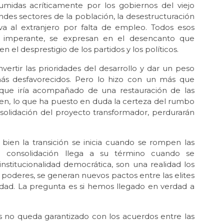
asumidas acríticamente por los gobiernos del viejo
des sectores de la población, la desestructuración
May 
La 
iva al extranjero por falta de empleo. Todos esos
n imperante, se expresan en el desencanto que
Abr 
en el desprestigio de los partidos y los políticos.
Ód
rtir las prioridades del desarrollo y dar un peso
Abr 
más desfavorecidos. Pero lo hizo con un más que
Mil
l que iría acompañado de una restauración de las
Abr 
imen, lo que ha puesto en duda la certeza del rumbo
La 
nsolidación del proyecto transformador, perdurarán
Mé
Mar 
En
ien la transición se inicia cuando se rompen las
 la consolidación llega a su término cuando se
Feb
 institucionalidad democrática, son una realidad los
¿Ci
e poderes, se generan nuevos pactos entre las elites
Feb 
ciedad. La pregunta es si hemos llegado en verdad a
La 
Ene 
es no queda garantizado con los acuerdos entre las
Lo