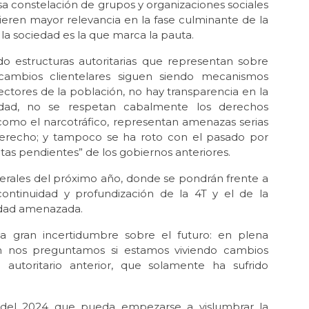
rsa constelación de grupos y organizaciones sociales
eren mayor relevancia en la fase culminante de la
Dic 
Sí 
 la sociedad es la que marca la pauta.
Dic 
do estructuras autoritarias que representan sobre
Se 
ercambios clientelares siguen siendo mecanismos
ectores de la población, no hay transparencia en la
Oct 
El 
nidad, no se respetan cabalmente los derechos
del
 como el narcotráfico, representan amenazas serias
 derecho; y tampoco se ha roto con el pasado por
Sep 
ntas pendientes” de los gobiernos anteriores.
Ay
derales del próximo año, donde se pondrán frente a
Ago 
El
continuidad y profundización de la 4T y el de la
lidad amenazada.
Jul 
¿En
na gran incertidumbre sobre el futuro: en plena
 nos preguntamos si estamos viviendo cambios
May
La 
utoritario anterior, que solamente ha sufrido
May 
La 
es del 2024 que pueda empezarse a vislumbrar la