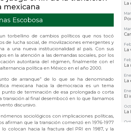
La 
a mexicana
Mar
enas Escobosa
Por
Mar 
Ca
e un torbellino de cambios políticos que nos tocó
os de lucha social, de movilizaciones emergentes y
Feb
a a una nueva institucionalidad al país. Con sus
La 
os en la atención a las demandas sociales, por los
Feb 
ocación autoritaria del régimen, finalmente con el
La 
 alternancia política en México en el año 2000.
Ene 
punto de arranque” de lo que se ha denominado
La 
ítica mexicana hacia la democracia es un tema
Ene
el punto de terminación de esa prolongada o corta
El 
 la transición al final desembocó en lo que llamamos
vento discursivo.
Oct 
La 
nómenos sociológicos con implicaciones políticas,
os afirman que la transición comenzó en 1976-1977
Oct 
La 
 lo colocan hacia la fractura del PRI en 1987, y la