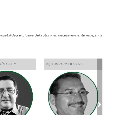
La 
Ene 
El 
Ene 
202
onsabilidad exclusiva del autor y no necesariamente reflejan la
Nov 
La
Oct 
¡Vi
Ago 05, 2026 / 9:15 AM
Ago 04, 2026 /
Oct 
Sin
Next