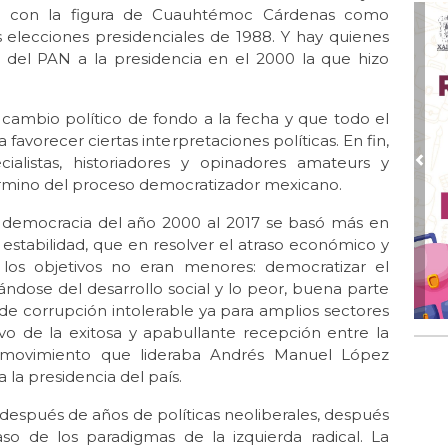
al con la figura de Cuauhtémoc Cárdenas como
Oct 
 elecciones presidenciales de 1988. Y hay quienes
Ent
a del PAN a la presidencia en el 2000 la que hizo
Sep
Te
ambio político de fondo a la fecha y que todo el
Sep
avorecer ciertas interpretaciones políticas. En fin,
La 
cialistas, historiadores y opinadores amateurs y
Pre
Ago
término del proceso democratizador mexicano.
Lib
la democracia del año 2000 al 2017 se basó más en
Jul 
 estabilidad, que en resolver el atraso económico y
El
 los objetivos no eran menores: democratizar el
AM
ándose del desarrollo social y lo peor, buena parte
Jul 
e corrupción intolerable ya para amplios sectores
La 
ivo de la exitosa y apabullante recepción entre la
l movimiento que lideraba Andrés Manuel López
Jun
 la presidencia del país.
Las
ele
 después de años de políticas neoliberales, después
Jun 
so de los paradigmas de la izquierda radical. La
Luc