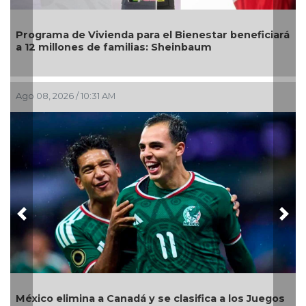
rá
DIF Poza Rica lleva sabor y bienestar a los adultos
mayores con "Sazón y corazón"
Ago 05, 2026 / 2:59 PM
Previous
Nex
Llama Gobierno Municipal a la sana convivencia:
s
continuarán operativos “Cero Alcohol” en vía