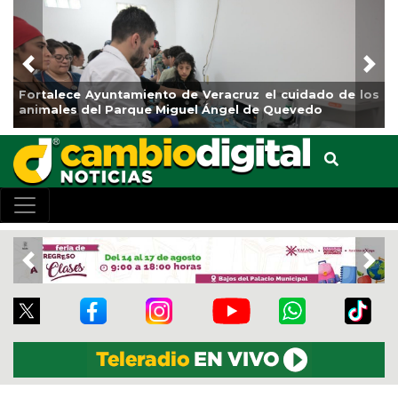
Previous
Nex
os
La ciudad de Veracruz se suma a la Jornada Nacional
de Reforestación 2026
Previous
Nex