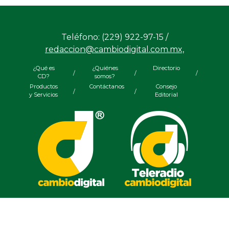
Teléfono: (229) 922-97-15 /
redaccion@cambiodigital.com.mx,
¿Qué es
¿Quiénes
Directorio
/
/
/
CD?
somos?
Productos
Contáctanos
Consejo
/
/
y Servicios
Editorial