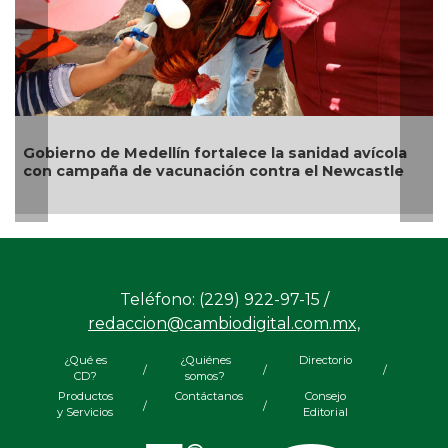
Gobierno de Medellín fortalece la sanidad avícola
con campaña de vacunación contra el Newcastle
Teléfono: (229) 922-97-15 /
redaccion@cambiodigital.com.mx,
¿Qué es
¿Quiénes
Directorio
/
/
/
CD?
somos?
Productos
Contáctanos
Consejo
/
/
y Servicios
Editorial