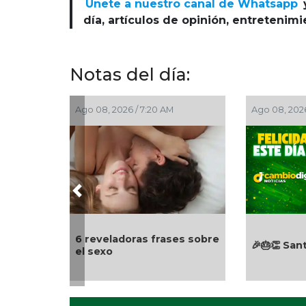
Únete a nuestro canal de Whatsapp
día, artículos de opinión, entretenim
Notas del día:
go 08, 2026 / 7:20 AM
Ago 08, 2026 / 7:00 AM
Previous
 reveladoras frases sobre
🎉🎂👏 Santoral 08/08/20
l sexo