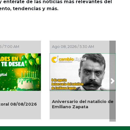
y entérate de las noticias más relevantes del
iento, tendencias y más.
Ago 08, 2026 / 5:30 AM
Ago 08, 2026 / 4:30 AM
Next
Día Internacional del
Aniversario del natalicio de
celebrando a uno de
26
Emiliano Zapata
animales de compañ
más queridos