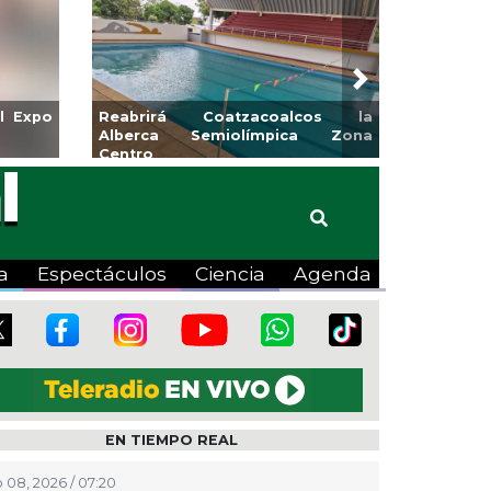
Next
Coatzacoalcos la
Invita Ayuntamiento de Veracruz
emiolímpica Zona
a Temporada de Artes “Escena
Viva”
a
Espectáculos
Ciencia
Agenda
EN TIEMPO REAL
 08, 2026 / 07:20