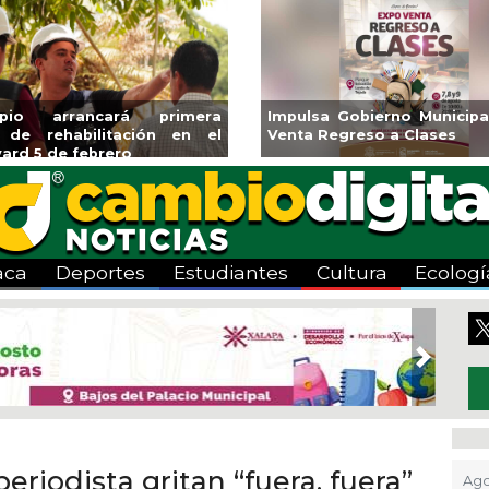
era
Impulsa Gobierno Municipal Expo
Reabrirá 
 el
Venta Regreso a Clases
Alberca S
Centro
aca
Deportes
Estudiantes
Cultura
Ecologí
Next
eriodista gritan “fuera, fuera”
Ago