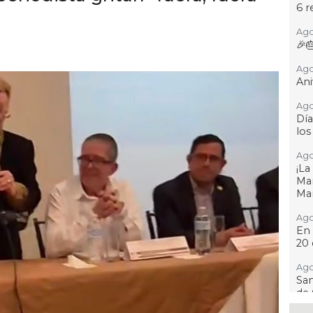
6 r
Ago
🎉
Ago
Ani
Ago
Día
los
Ago
¡L
Man
Ma
Ago
En 
20 
Ago
San
de 