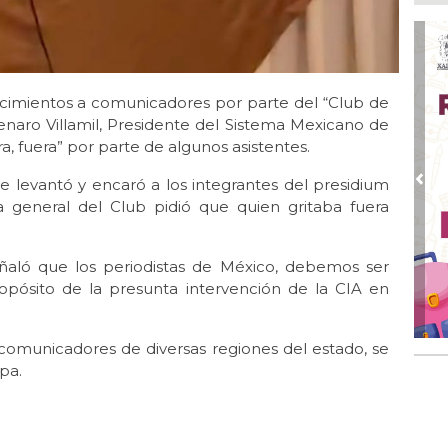
Ago
Al
Bug
Ago
Má
ocimientos a comunicadores por parte del “Club de
ope
Jenaro Villamil, Presidente del Sistema Mexicano de
del
era, fuera” por parte de algunos asistentes.
Ago
¿C
e levantó y encaró a los integrantes del presidium
Pre
a general del Club pidió que quien gritaba fuera
Ago
Pe
com
eñaló que los periodistas de México, debemos ser
ropósito de la presunta intervención de la CIA en
Ago
Mo
for
del
comunicadores de diversas regiones del estado, se
pa.