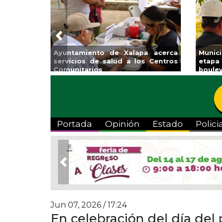
Previous
ento de Xalapa acerca
Municipio arrancará prim
 de salud a los Centros
etapa de rehabilitación en
ios
boulevard 5 de febrero
Portada
Opinión
Estado
Polici
Previous
Jun 07, 2026 / 17:24
En celebración del día del p