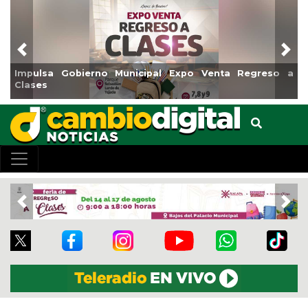
Previous
Nex
Reabrirá Coatzacoalcos la Alberca Semiolímpica Zona
Centro
Previous
Nex